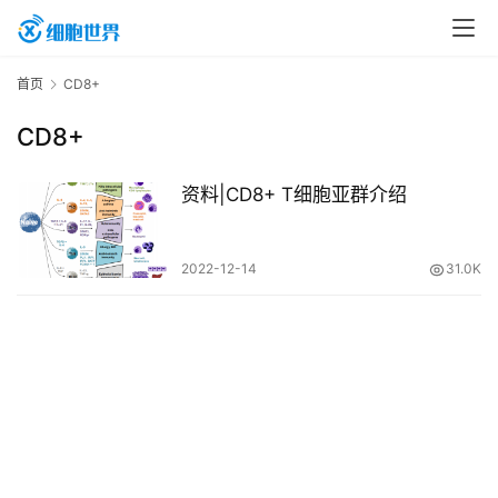
首
首页
CD8+
页
CD8+
行
资料|CD8+ T细胞亚群介绍
业
资
2022-12-14
31.0K
讯
再
生
医
学