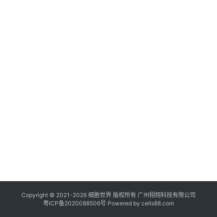
临
登录
注册
床
转
化
会
展
活
动
关
于
我
们
Copyright © 2021-
2026
细胞世界
版权所有
广州栩翔科技有限公司
粤ICP备2020088506号
Powered by
cells88.com