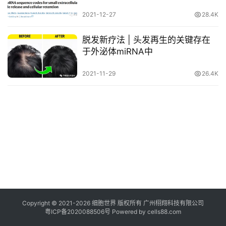
装载核酸药物用于疾病治疗打开想
临
象空间
2021-12-27
28.4K
登录
注册
床
转
脱发新疗法 | 头发再生的关键存在
化
于外泌体miRNA中
2021-11-29
26.4K
会
展
活
动
关
于
我
们
Copyright © 2021-
2026
细胞世界
版权所有
广州栩翔科技有限公司
粤ICP备2020088506号
Powered by
cells88.com