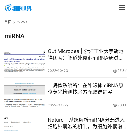
首
首页
miRNA
页
miRNA
行
Gut Microbes | 浙江工业大学靳远
业
祥团队：肠道外囊泡miRNA通过与
菌群互作调节肠炎肠道微环境
资
2022-10-20
27.8K
讯
上海微系统所：在外泌体miRNA原
位荧光检测技术方面取得进展
再
生
2022-04-29
30.1K
医
学
Nature：系统解析miRNA分选进入
细胞外囊泡的机制，为细胞外囊泡