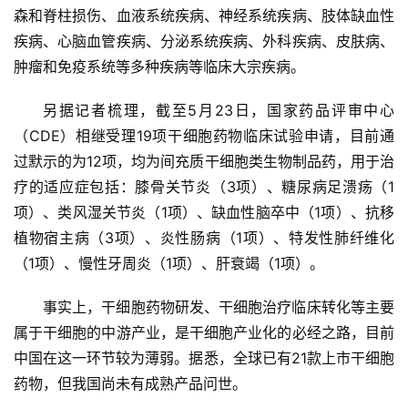
森和脊柱损伤、血液系统疾病、神经系统疾病、肢体缺血性
疾病、心脑血管疾病、分泌系统疾病、外科疾病、皮肤病、
行
肿瘤和免疫系统等多种疾病等临床大宗疾病。
业
资
另据记者梳理，截至5月23日，国家药品评审中心
讯
（CDE）相继受理19项干细胞药物临床试验申请，目前通
过默示的为12项，均为间充质干细胞类生物制品药，用于治
疗的适应症包括：膝骨关节炎（3项）、糖尿病足溃疡（1
再
项）、类风湿关节炎（1项）、缺血性脑卒中（1项）、抗移
生
植物宿主病（3项）、炎性肠病（1项）、特发性肺纤维化
医
（1项）、慢性牙周炎（1项）、肝衰竭（1项）。
学
事实上，干细胞药物研发、干细胞治疗临床转化等主要
属于干细胞的中游产业，是干细胞产业化的必经之路，目前
临
登录
注册
中国在这一环节较为薄弱。据悉，全球已有21款上市干细胞
床
转
药物，但我国尚未有成熟产品问世。
化