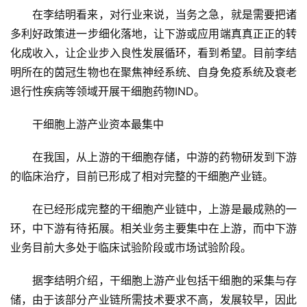
在李结明看来，对行业来说，当务之急，就是需要把诸
多利好政策进一步细化落地，让下游或应用端真真正正的转
会
化成收入，让企业步入良性发展循环，看到希望。目前李结
展
明所在的茵冠生物也在聚焦神经系统、自身免疫系统及衰老
活
退行性疾病等领域开展干细胞药物IND。
动
干细胞上游产业资本最集中
关
在我国，从上游的干细胞存储，中游的药物研发到下游
于
的临床治疗，目前已形成了相对完整的干细胞产业链。
我
们
在已经形成完整的干细胞产业链中，上游是最成熟的一
环，中下游有待拓展。相关业务主要集中在上游，而中下游
业务目前大多处于临床试验阶段或市场试验阶段。
据李结明介绍，干细胞上游产业包括干细胞的采集与存
储，由于该部分产业链所需技术要求不高，发展较早，因此