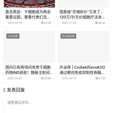
直击两会：干细胞成为两会
国家级“灵魂砍价”又来了，
重要议题，看看代表们怎么
120万/针天价细胞疗法进入
说
医保谈判
2023-03-14
23.0K
2022-11-03
26.3K
行业动态
外泌体应用
国内已有两项间充质干细胞
外泌体 | Codiak的exoASO
药物IND获批！静脉注射间充
通过靶向免疫抑制性骨髓细
质干细胞或可促进患者运动
胞显示出显着的全身抗肿瘤
2022-10-27
29.9K
2022-04-15
27.3K
恢复
活性
发表回复
请登录后评论...