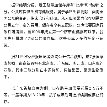
据李结明介绍，我国脐带血储存库有“公库”和“私库”之
分。公共库提供免费存储服务，属于孕妇免费捐献，面向全
国公众的查询、临床治疗和科研。私人库脐带血保存则需要
公民支付一定的费用，储存者享有支配权。公库需要国家行
政许可牌照，自1996年成立第一个脐带血储存库以来，我
国先后批准了7家公共脐血库。这些公库大多依托企业运
营。
据21世纪经济报道记者查询公开信息获知，这7张国家
库牌照，南京新百拥有北京库、广东库、浙江库、山东库的
四张，其余三张分别在中源协和、铸信集团、聚康生物旗
下。
以广东省脐血库为例，自存脐带血需要花费2-5万不
等，一般存期为18-20年，孩子成年后可选择续期或停止储
存。