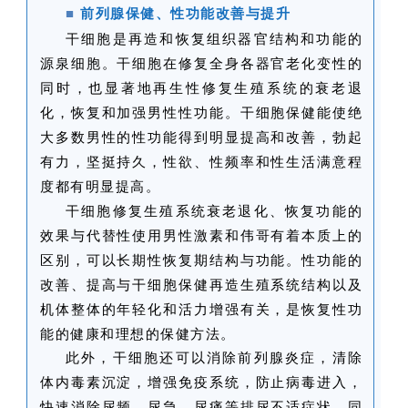
■
前列腺保健、性功能改善与提升
干细胞是再造和恢复组织器官结构和功能的
再
源泉细胞。干细胞在修复全身各器官老化变性的
生
同时，也显著地再生性修复生殖系统的衰老退
医
化，恢复和加强男性性功能。干细胞保健能使绝
学
大多数男性的性功能得到明显提高和改善，勃起
有力，坚挺持久，性欲、性频率和性生活满意程
度都有明显提高。
临
登录
注册
床
干细胞修复生殖系统衰老退化、恢复功能的
转
效果与代替性使用男性激素和伟哥有着本质上的
化
区别，可以长期性恢复期结构与功能。性功能的
改善、提高与干细胞保健再造生殖系统结构以及
机体整体的年轻化和活力增强有关，是恢复性功
会
能的健康和理想的保健方法。
展
此外，干细胞还可以消除前列腺炎症，清除
活
体内毒素沉淀，增强免疫系统，防止病毒进入，
动
快速消除尿频、尿急、尿痛等排尿不适症状，同