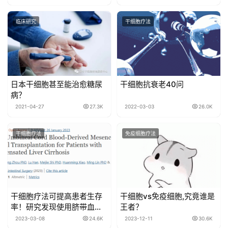
临床研究
干细胞疗法
日本干细胞甚至能治愈糖尿
干细胞抗衰老40问
病？
2021-04-27
27.3K
2022-03-03
26.0K
干细胞疗法
免疫细胞疗法
干细胞疗法可提高患者生存
干细胞vs免疫细胞,究竟谁是
率！研究发现使用脐带血间
王者？
充质干细胞治疗肝硬化可以
2023-03-08
24.6K
2023-12-11
30.6K