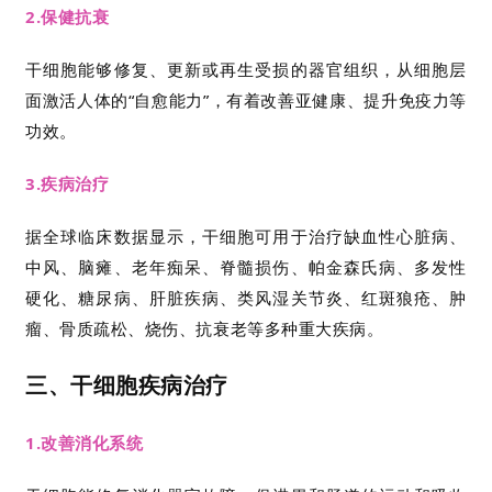
2.保健抗衰
干细胞能够修复、更新或再生受损的器官组织，从细胞层
面激活人体的“自愈能力”，有着改善亚健康、提升免疫力等
功效。
3.疾病治疗
首
页
据全球临床数据显示，干细胞可用于治疗缺血性心脏病、
中风、脑瘫、老年痴呆、脊髓损伤、帕金森氏病、
多发性
硬化
、糖尿病、肝脏疾病、类风湿关节炎、红斑狼疮、肿
行
瘤、骨质疏松、烧伤、抗衰老等多种重大疾病。
业
资
三、干细胞疾病治疗
讯
1.改善消化系统
再