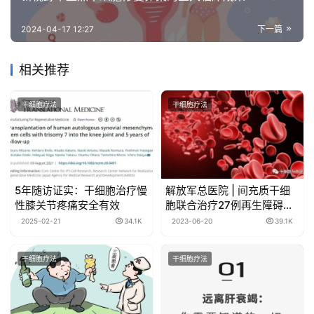
2024-04-17 12:27
下一篇
相关推荐
干细胞疗法
干细胞疗法
5年随访证实：干细胞治疗慢
解放军总医院 | 间充质干细
性膝关节疼痛安全有效
胞联合治疗27例再生障碍贫
血全部植入成功
2025-02-21
34.1K
2023-06-20
39.1K
干细胞疗法
干细胞疗法