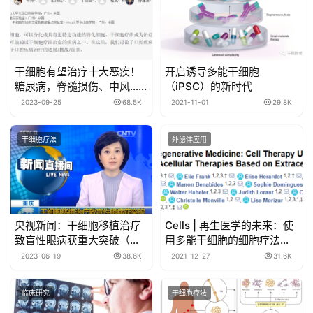
干细胞有望治疗十大恶疾！
开启诱导多能干细胞
糖尿病，脊髓损伤、中风…
（iPSC）的新时代
每一个都是顽疾。
2023-09-25
68.5K
2021-11-01
29.8K
干细胞疗法
外泌体应用
央视新闻：干细胞移植治疗
Cells | 再生医学的未来：使
致盲性眼病获重大突破（第
用多能干细胞的细胞疗法和
三军医大）
基于细胞外囊泡的无细胞疗
2023-06-19
38.6K
2021-12-27
31.6K
法
临床研究
干细胞疗法