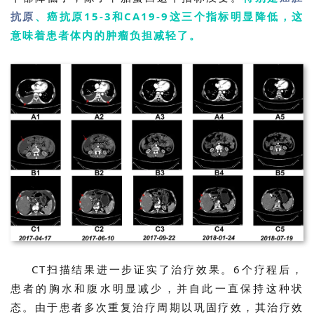
抗原
、癌抗原15-3和CA19-9这三个指标明显降低，这
意味着患者体内的肿瘤负担减轻了。
首
页
行
业
资
讯
再
生
CT扫描结果进一步证实了治疗效果。6个疗程后，
医
患者的胸水和腹水明显减少，并自此一直保持这种状
学
态。由于患者多次重复治疗周期以巩固疗效，其治疗效