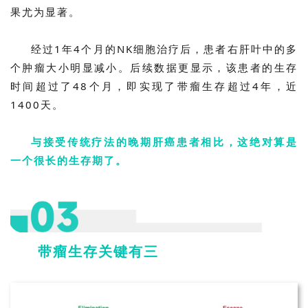
果尤为显著。
临
经过1年4个月的NK细胞治疗后，患者右肝叶中的多
登录
注册
床
个肿瘤大小明显减小。后续数据更显示，该患者的生存
转
时间超过了48个月，即实现了带瘤生存超过4年，近
化
1400天。
与接受传统疗法的晚期肝癌患者相比，这绝对算是
会
一个很长的生存期了。
展
活
动
带瘤生存关键有三
关
于
我
们