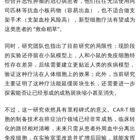
些合并恶性肿瘤的冠心病患者，他们往往无法使用阿
关
于
司匹林等抗血小板药物（容易出血），也不适合做支
我
架手术（支架血栓风险高），新型细胞疗法有望成为
们
这类患者的 “救命稻草”。
同时，研究团队也指出了目前研究的局限性：现阶段
的实验还停留在小鼠模型上，人和小鼠的免疫细胞特
性存在差异，后续需要建立更贴近人类的疾病模型，
验证这种疗法在人体细胞上的效果；此外，当前研究
主要证明了这种疗法能延缓斑块生长，还需要进一步
探索能否让已经形成的成熟斑块缩小甚至消失。
不过，这一研究依然具有里程碑式的意义。CAR-T 细
胞的制备技术在癌症治疗领域已经非常成熟，临床转
化的路径相对清晰，未来只需从患者外周血中分离出
免疫细胞，在实验室里改造并扩增后回输，就能发挥