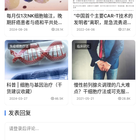
每月仅1次NK细胞输注，晚
“中国首个主要CAR-T技术的
期肝癌患者与癌和平共处超4
发明者”离职，是急流勇退还
年
是矛盾重重？
2024-08-26
28.1K
2022-04-06
27.8K
免疫细胞疗法
临床研究
科普 | 细胞与基因治疗（干
慢性前列腺炎调理的几大难
货建议收藏）
点？干细胞疗法或可克服困
难！
2024-03-27
46.5K
2021-05-21
28.8K
发表回复
请登录后评论...