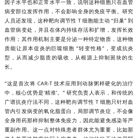
因子水平也和正常水平一致，说明这种细胞只在血管
生
病变部位发挥作用，不会影响全身的免疫平衡。研究
医
人员还发现，这种靶向调节性 T 细胞能主动 “归巢” 到
学
血管病变处，并且在体内持续存活和扩增，发挥长效
作用；其作用机制主要是分泌一种特定物质，这种物
临
质能让原本促炎的巨噬细胞 “转变性格”，变成抗炎
登录
注册
床
型，从而减少脂质的吸收，从根源上抑制斑块的生
转
长。
化
“这是首次将 CAR-T 技术应用到动脉粥样硬化的治疗
中，核心优势是‘精准’。” 研究负责人表示，和传统的
会
展
广谱抗炎疗法不同，这种靶向调节性 T 细胞只针对血
活
管内引发病变的氧化脂蛋白，局部调节炎症，不会像
动
全身用药那样抑制整体免疫力，因此能避免感染等严
重副作用。这一点对特殊患者群体尤为重要，比如那