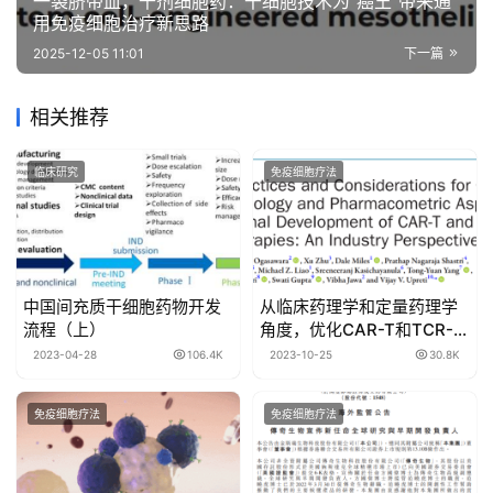
一袋脐带血，千剂细胞药：干细胞技术为“癌王”带来通
用免疫细胞治疗新思路
2025-12-05 11:01
下一篇
相关推荐
临床研究
免疫细胞疗法
中国间充质干细胞药物开发
从临床药理学和定量药理学
流程（上）
角度，优化CAR-T和TCR-T
细胞疗法开发的最佳实践和
2023-04-28
106.4K
2023-10-25
30.8K
考虑因素
免疫细胞疗法
免疫细胞疗法