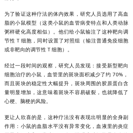
为了验证这种疗法的体内效果，研究人员选用了高血
脂的小鼠模型（这类小鼠的血管病变特点和人类动脉
粥样硬化高度相似）。他们给小鼠输注了这种靶向调
节性 T 细胞，同时设置了对照组（输注普通免疫细胞
或非靶向的调节性 T 细胞）。
首
页
经过一段时间的观察，研究人员发现：接受新型靶向
细胞治疗的小鼠，血管里的斑块面积减少了约 70%，
而且斑块的稳定性大幅提升，斑块周围的胶原蛋白含
行
量明显增加，这意味着斑块不容易破裂，也就降低了
业
心梗、脑梗的风险。
资
讯
更让人欣喜的是，这种疗法没有表现出明显的全身副
作用：小鼠的血脂水平没有异常变化，血液里的炎症
再