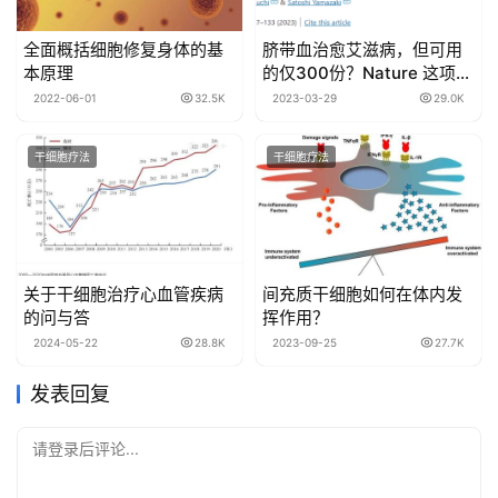
全面概括细胞修复身体的基
脐带血治愈艾滋病，但可用
本原理
的仅300份？Nature 这项重
磅研究或将改变局面
2022-06-01
32.5K
2023-03-29
29.0K
干细胞疗法
干细胞疗法
关于干细胞治疗心血管疾病
间充质干细胞如何在体内发
的问与答
挥作用？
2024-05-22
28.8K
2023-09-25
27.7K
发表回复
请登录后评论...