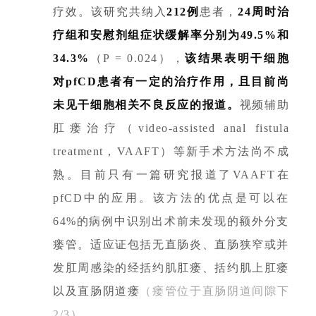
疗效。该研究共纳入
212例
患者，
24周时治
疗组和安慰剂组症状缓解率分别为49.5%和
34.3%
（P = 0.024），
该结果表明干细胞
对pfCD患者有一定的治疗作用，且目前尚
未见干细胞相关不良反应的报道。
视频辅助
肛瘘治疗（video-assisted anal fistula
treatment，VAAFT）等新手术方法尚不成
熟。目前只有一篇研究报道了VAAFT在
pfCD中的应用。该方法的优点是可以在
64%的病例中识别出术前未发现的额外分支
瘘管。适应证包括无直肠炎、直肠狭窄或并
发肛周感染的经括约肌肛瘘、括约肌上肛瘘
以及直肠阴道瘘
（瘘管位于直肠阴道间隙下
2/3）
。