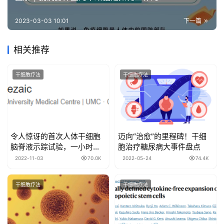
2023-03-03 10:01
下一篇
相关推荐
干细胞疗法
干细胞疗法
令人惊讶的首次人体干细胞
迈向“治愈”的里程碑！干细
脑脊液示踪试验，一小时干
胞治疗糖尿病大事件盘点
细胞汇聚损伤处！！！
2022-11-03
70.0K
2022-05-24
74.4K
干细胞疗法
干细胞疗法