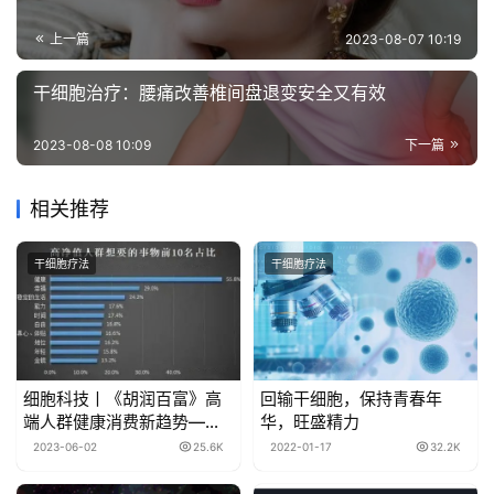
上一篇
2023-08-07 10:19
​干细胞治疗：腰痛改善椎间盘退变安全又有效
2023-08-08 10:09
下一篇
相关推荐
干细胞疗法
干细胞疗法
细胞科技丨《胡润百富》高
回输干细胞，保持青春年
端人群健康消费新趋势—免
华，旺盛精力
疫细胞抗衰排首位！
2023-06-02
25.6K
2022-01-17
32.2K