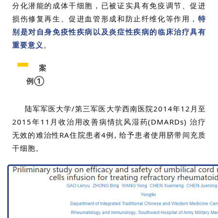
分化潜能的成体干细胞，已被证实具有免疫调节、促进
损伤修复再生、促进血管形成和防止纤维化等作用，
特
再
生
别是对自身免疫性疾病以及炎症性疾病的临床治疗具有
医
重要意义
。
学
案
例①
临
登录
注册
床
陆军军医大学/第三军医大学西南医院2014年12月至
转
2015年11月收治用改善病情抗风湿药(DMARDs) 治疗
化
无效的难治性RA住院患者4例, 给予患者使用脐带间充质
干细胞。
会
展
活
动