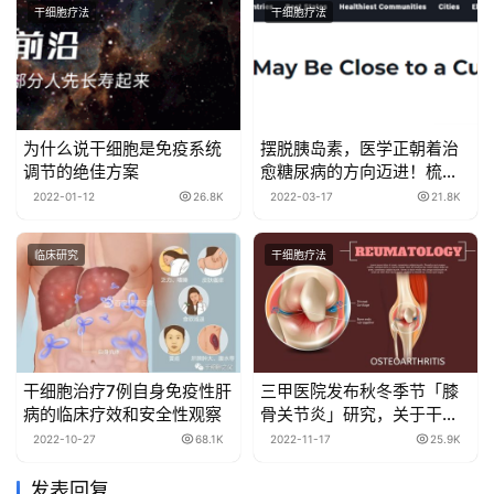
干细胞疗法
干细胞疗法
为什么说干细胞是免疫系统
摆脱胰岛素，医学正朝着治
调节的绝佳方案
愈糖尿病的方向迈进！梳理
典型干细胞疗法的现状与将
2022-01-12
26.8K
2022-03-17
21.8K
来
临床研究
干细胞疗法
干细胞治疗7例自身免疫性肝
三甲医院发布秋冬季节「膝
病的临床疗效和安全性观察
骨关节炎」研究，关于干细
胞，这一关键点值得注意！
2022-10-27
68.1K
2022-11-17
25.9K
发表回复