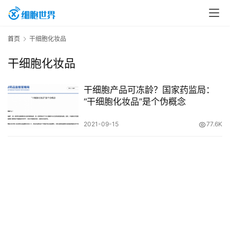
首
首页
干细胞化妆品
页
干细胞化妆品
行
干细胞产品可冻龄？国家药监局：
业
“干细胞化妆品”是个伪概念
资
2021-09-15
77.6K
讯
再
生
医
学