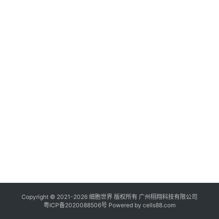
临
登录
注册
床
转
化
会
展
活
动
关
于
我
们
Copyright © 2021-
2026
细胞世界
版权所有
广州栩翔科技有限公司
粤ICP备2020088506号
Powered by
cells88.com