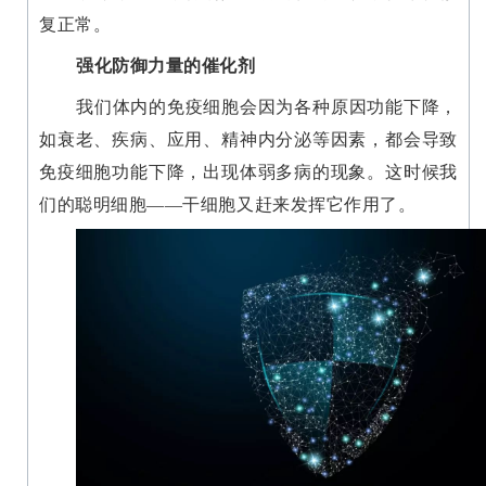
学
复正常。
强化防御力量的催化剂
临
我们体内的免疫细胞会因为各种原因功能下降，
登录
注册
床
如衰老、疾病、应用、精神内分泌等因素，都会导致
转
免疫细胞功能下降，出现体弱多病的现象。这时候我
化
们的聪明细胞——干细胞又赶来发挥它作用了。
会
展
活
动
关
于
我