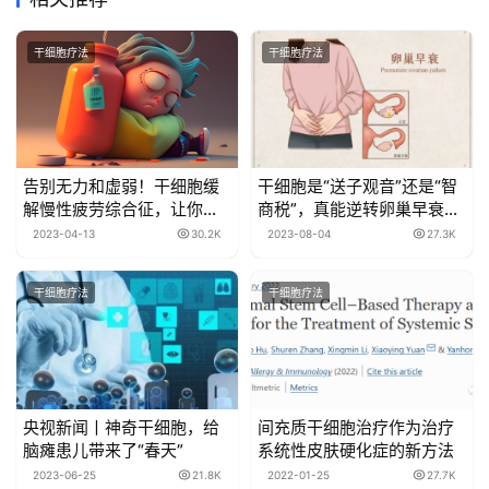
干细胞疗法
干细胞疗法
告别无力和虚弱！干细胞缓
干细胞是“送子观音”还是“智
解慢性疲劳综合征，让你精
商税”，真能逆转卵巢早衰摆
神焕发！
脱更年期吗？
2023-04-13
30.2K
2023-08-04
27.3K
干细胞疗法
干细胞疗法
央视新闻丨神奇干细胞，给
间充质干细胞治疗作为治疗
脑瘫患儿带来了“春天”
系统性皮肤硬化症的新方法
2023-06-25
21.8K
2022-01-25
27.7K