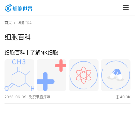
首
首页
细胞百科
页
细胞百科
行
细胞百科丨了解NK细胞
业
资
讯
2023-06-09
免疫细胞疗法
40.3K
再
生
医
学