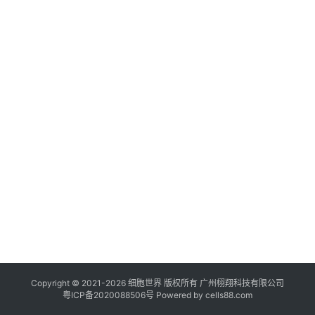
临
登录
注册
床
转
化
会
展
活
动
关
于
我
们
Copyright © 2021-
2026
细胞世界
版权所有
广州栩翔科技有限公司
粤ICP备2020088506号
Powered by
cells88.com