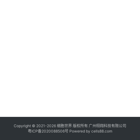
临
登录
注册
床
转
化
会
展
活
动
关
于
我
们
Copyright © 2021-
2026
细胞世界
版权所有
广州栩翔科技有限公司
粤ICP备2020088506号
Powered by
cells88.com