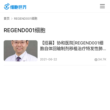
首
首页
REGEND001细胞
页
REGEND001细胞
行
【招募】协和医院|REGEND001细
业
胞自体回输制剂移植治疗特发性肺
纤维化（IPF）的探索性研究
资
2021-06-22
34.7K
讯
再
生
医
学