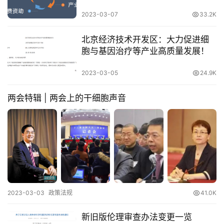
2023-03-07
33.2K
北京经济技术开发区：大力促进细
首
胞与基因治疗等产业高质量发展！
页
2023-03-05
24.9K
行
两会特辑 | 两会上的干细胞声音
业
资
讯
再
生
医
2023-03-03
政策法规
41.0K
学
新旧版伦理审查办法变更一览