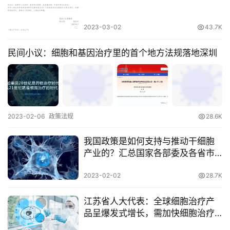
临
2023-03-02
43.7K
登录
注册
床
转
民间小议：细胞和基因治疗里的首个地方法规落地深圳
化
会
展
2023-02-06
政策法规
28.6K
活
动
我国政策是如何支持与推动干细胞
产业的？汇总国家各部委及各省市
政策
关
2023-02-02
28.7K
于
我
江苏省人大代表：全球细胞治疗产
们
品呈爆发式增长，需加快细胞治疗
产业发展