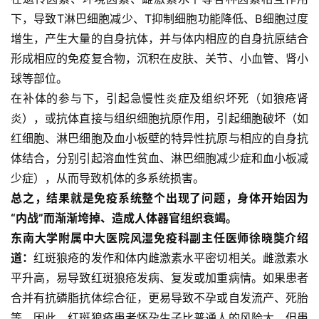
下，导致T淋巴细胞减少、T抑制细胞功能降低、B细胞过度
增生，产生大量的自身抗体，并与体内相应的自身抗原结合
形成相应的免疫复合物，沉积在皮肤、关节、小血管、肾小
球等部位。
在补体的参与下，引起急慢性炎症及组织坏死（如狼疮肾
炎），或抗体直接与组织细胞抗原作用，引起细胞破坏（如
红细胞、淋巴细胞及血小板壁的特异性抗原与相应的自身抗
体结合，分别引起溶血性贫血、淋巴细胞减少症和血小板减
少症），从而导致机体的多系统损害。
总之，结果就是免疫系统整个出现了问题，身体开始因为
“内战”而渐渐垮掉、造成人体器官组织衰竭。
东南大学附属中大医院风湿免疫科副主任医师徐晓龑介绍
道：
红斑狼疮的发作和体内雌激素水平密切相关。雌激素水
平升高，易导致红斑狼疮发病、复发或加重病情。如果患者
合并有抗磷脂抗体综合征，更易导致不孕或自发流产、死胎
等。因此，红斑狼疮患者怀孕生子比普通人的风险大，但患