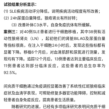
展
试验结果分析显示：
活
(1) SLE疾病活动评分降低，说明疾病活动程度有所改善；
动
(2) 24h尿蛋白量降低，狼疮肾炎有所好转；
(3) 改善补体C3水平，自身免疫抗体有所缓解。
案例三：
对40例SLE患者进行干细胞移植，其中38例有活
关
动性狼疮肾炎（LN），起初他们的肾脏BILAG及尿蛋白量
于
我
等指标很高，在注入干细胞24小时后，发现这些指标都有
们
显著下降。移植6个月后，对血清肌酐和尿氮进行测量，发
现均有下降。追踪12个月后，13例患者达到主要临床反应，
11例患者达到部分临床反应，这些患者的总生存率为
92.5%。
间充质干细胞通过免疫调控显著改善了系统性红斑狼疮临床
症状及血清学表现，可帮助修复多器官功能障碍，控制和减
轻患者自身免疫反应，提高患者生活质量。
随着研究的进展，已经有多项临床研究表明间充质干细