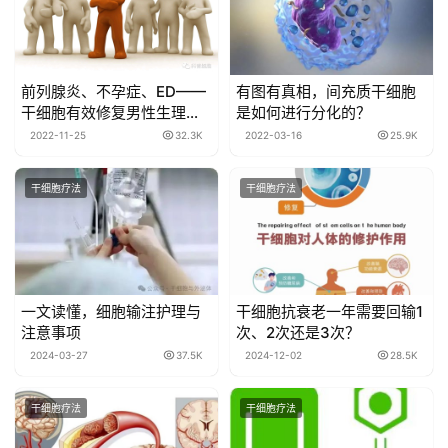
前列腺炎、不孕症、ED——
有图有真相，间充质干细胞
干细胞有效修复男性生理机
是如何进行分化的？
能！
2022-11-25
32.3K
2022-03-16
25.9K
干细胞疗法
干细胞疗法
​一文读懂，细胞输注护理与
干细胞抗衰老一年需要回输1
注意事项
次、2次还是3次？
2024-03-27
37.5K
2024-12-02
28.5K
干细胞疗法
干细胞疗法