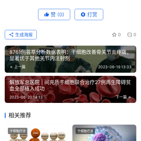
赞
(0)
打赏
生成海报
0
0
8761例荟萃分析数据表明：干细胞改善骨关节炎疼痛，
显著优于其他关节内注射剂
上一篇
2023-06-19 13:33
解放军总医院 | 间充质干细胞联合治疗27例再生障碍贫
血全部植入成功
2023-06-20 14:13
下一篇
相关推荐
干细胞疗法
干细胞疗法