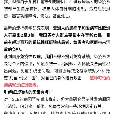
扰，但是由于某种目前未知的原因，红斑狼疮病人的免疫系
统却产生自身抗体，攻击人体自身细胞组织，造成组织损
伤、器官功能障碍、伤残，甚至死亡。
最新的流行病学研究表明，亚
洲人的患病率和发病率比欧洲
人群高出2至3倍，我国患病人群主要集中在育龄女性，目
前有超过百万的系统性红斑狼疮患者，给患者和家庭带来沉
重的负担。
谈到自身免疫性疾病，我们不得不提到免疫系统。
免疫系统
是每个人的盔甲，免疫系统一旦出问题，人体便会全面性地
出问题。免疫系统出问题，可能会导致免疫系统对人体“叛
变”乃至“倒戈一击”，对自己的身体进行攻击——
这种可怕的
疾病就是红斑狼疮。
引起红斑狼疮的因素有哪些
对于SLE的病因至今尚未肯定，但大量研究显示其发病原因
与遗传、内分泌、感染、免疫异常和一些环境因素有关。
在遗传因素、环境因素、雌激素水平等各种因素相互作用