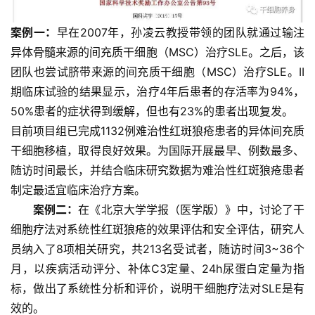
业
资
案例一：
早在2007年，孙凌云教授带领的团队就通过输注
讯
异体骨髓来源的间充质干细胞（MSC）治疗SLE。之后，该
团队也尝试脐带来源的间充质干细胞（MSC）治疗SLE。II
再
期临床试验的结果显示，治疗4年后患者的存活率为94%，
生
50%患者的症状得到缓解，但也有23%的患者出现复发。
医
目前项目组已完成1132例难治性红斑狼疮患者的异体间充质
学
干细胞移植，取得良好效果。为国际开展最早、例数最多、
随访时间最长，并结合临床研究数据为难治性红斑狼疮患者
制定最适宜临床治疗方案。
临
登录
注册
案例二：
在《北京大学学报（医学版）》中，讨论了干
床
细胞疗法对系统性红斑狼疮的效果评估和安全评估，研究人
转
化
员纳入了8项相关研究，共213名受试者，随访时间3~36个
月，以疾病活动评分、补体C3定量、24h尿蛋白定量为指
标，做出了系统性分析和评价，说明干细胞疗法对SLE是有
会
效的。