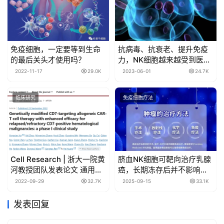
免疫细胞，一定要等到生命
抗病毒、抗衰老、提升免疫
的最后关头才使用吗？
力，NK细胞越来越受到医学
界重视
2022-11-17
29.0K
2023-06-01
24.7K
临床研究
免疫细胞疗法
Cell Research | 浙大一院黄
脐血NK细胞可靶向治疗乳腺
河教授团队发表论文 通用型
癌，长期冻存后并不影响其
CAR-T细胞为T系血液肿瘤
抗肿瘤活性
2022-09-29
32.7K
2025-09-15
33.1K
治疗带来新突破
发表回复