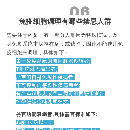
06
再
生
免疫细胞调理有哪些禁忌人群
医
学
需要注意的是，有一部分人群因为特殊情况，及自
身免疫系统本身存在病变或缺陷，因此不能使用免
临
疫细胞来调理，具体如下：
登录
注册
床
由于免疫系统的原因脏器移植者;
转
T细胞淋巴瘤患者;
化
严重的自身免疫性疾病者;
不可控制的感染性疾病患者;
有严重过敏史或严重病毒细菌感染者；
会
展
怀孕妊娠或哺乳期妇女;
活
器官功能衰竭者,具体器官标准如下:
动
心脏:IV级以上；