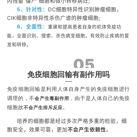
内残留“僵尸”细胞和微小转移病灶;
5、针对性：
DC细胞特异性识别肿瘤细胞，
CIK细胞非特异性杀伤广谱的肿瘤细胞;
6、全面性：
重建和提高患者自身的机体免疫功
能，全面识别、搜索、杀伤病变细胞，有效防止疾病的复
发和转移。
05
首
免疫细胞回输有副作用吗
页
免疫细胞回输是利用人体自身产生的免疫细胞进行
行
调理的，不
，由于是人体自己的免疫
会产生毒副作用
业
细胞故
。
不会产生排斥反应
资
讯
培养的细胞都是经过多次严格多重的检验，细
胞安全，效果可靠，更加
不会产生依赖性
。