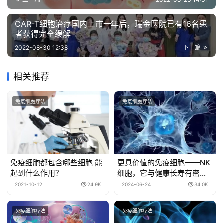
CAR-T细胞治疗国内上市一年后，瑞金医院已有16名患
者获得完全缓解
2022-08-30 12:38
下一篇
相关推荐
免疫细胞疗法
免疫细胞疗法
免疫细胞都包含哪些细胞 能
更具价值的免疫细胞——NK
起到什么作用？
细胞，它与健康长寿有密切
的关系
2021-10-12
24.9K
2024-06-24
34.0K
免疫细胞疗法
免疫细胞疗法