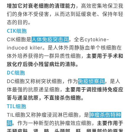
增加它对衰老细胞的清理能力
，高效密集地保卫我
们的身体不受侵害，从而达到延缓衰老、保持年轻
态的目的。
CIK细胞
CIK细胞是
人体免疫突击兵
，全名cytokine-
induced killer。是人体外周静脉血单个核细胞在
体外培养获得的一群异质性细胞，
主要用于手术和
放化疗后微小残留病灶的清除。
DC细胞
DC细胞又称树突状细胞，作为
免疫侦察兵
，是人
体最强的抗原递呈细胞，
主要用于调控维持免疫应
答与递呈抗原，不直接杀伤细胞。
TIL细胞
TIL细胞又称肿瘤浸润淋巴细胞，是
肿瘤杀伤特种
兵
。作为一种新型的抗肿瘤效应细胞，
主要作用于
干预皮肤、肾、肺、头颈部、肝、卵巢部位的原发