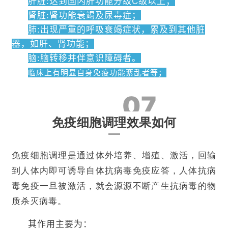
肝脏:达到国内肝功能分级C级以上；
关
肾脏:肾功能衰竭及尿毒症；
于
肺:出现严重的呼吸衰竭症状，累及到其他脏
我
器，如肝、肾功能；
们
脑:脑转移并伴意识障碍者。
临床上有明显自身免疫功能紊乱者等；
07
免疫细胞调理效果如何
免疫细胞调理是通过体外培养、增殖、激活，回输
到人体内即可诱导自体抗病毒免疫应答，人体抗病
毒免疫一旦被激活，就会源源不断产生抗病毒的物
质杀灭病毒。
其作用主要为：