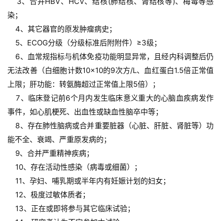
    3、合并HBV、HCV、结核(肺结核、肾结核等)、梅毒等感
染；
    4、其它器官的原发肿瘤病史；
    5、ECOG分级（分级标准后附附件）≥3级；
    6、血常规指标与机体免疫功能明显异常，且经内科调整后仍
无法改善（白细胞计数10×10的9次方/L、血红蛋白1.5倍正常值
上限；肝功能：转氨酶超过正常值上限5倍）；
    7、临床登记前6个月内发生临床意义重大的心脑血疾病发作
事件，如心肌梗死、出血性或缺血性脑卒中等；
    8、存在肺性脑病或合并重要脏器（心脏、肝脏、肾脏等）功
能不全、衰竭、严重原发病的；
    9、合并严重精神疾病；
    10、存在活动性感染（病毒或细菌）；
    11、孕妇、哺乳期或半年内有妊娠计划的妇女；
    12、极度过敏体质者；
    13、正在或即将参与其它临床试验；