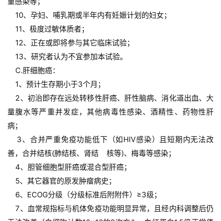
重感染等；
首
    10、孕妇、哺乳期或半年内有妊娠计划的妇女；
页
    11、极度过敏体质者；
    12、正在或即将参与其它临床试验；
    13、研究者认为不宜参加本试验。
行
    C.肝细胞癌：
业
    1、预计生存期小于3个月；
资
    2、初治即存在远处转移性肝癌、肝性脑病、消化道出血、大
讯
量腹水等严重并发症，其他病毒性感染、酒精性、药物性肝
病；
再
    3、合并严重免疫功能低下（如HIV感染）且短期内无法改
生
善，合并结核(肺结核、肾结    核等)、梅毒等感染；
医
    4、胆管细胞型肝癌或混合型肝癌；
学
    5、其它器官的原发肿瘤病史；
    6、ECOG分级（分级标准后附附件）≥3级；
    7、血常规指标与机体免疫功能明显异常，且经内科调整后仍
临
登录
注册