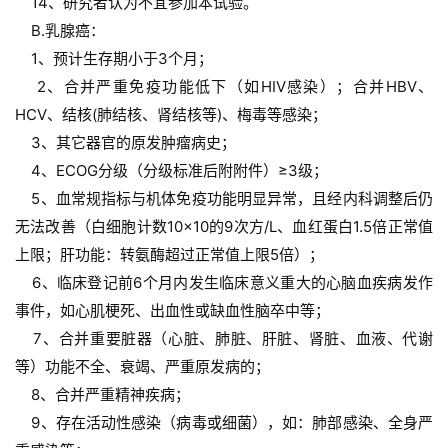
    14、研究者认为不宜参加本试验。
    B.乳腺癌：
    1、预计生存期小于3个月；
    2、合并严重免疫功能低下（如HIV感染）；合并HBV、
HCV、结核(肺结核、肾结核等)、梅毒等感染；
    3、其它器官的原发肿瘤病史；
    4、ECOG分级（分级标准后附附件）≥3级；
    5、血常规指标与机体免疫功能明显异常，且经内科调整后仍
无法改善（白细胞计数10×10的9次方/L、血红蛋白1.5倍正常值
上限；肝功能：转氨酶超过正常值上限5倍）；
    6、临床登记前6个月内发生临床意义重大的心脑血疾病发作
事件，如心肌梗死、出血性或缺血性脑卒中等；
    7、合并重要脏器（心脏、肺脏、肝脏、肾脏、血液、代谢
等）功能不全、衰竭、严重原发病的；
    8、合并严重精神疾病；
    9、存在活动性感染（病毒或细菌），如：肺部感染、全身严