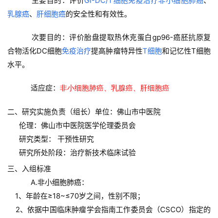
    主要目的：评价
GI-DC/T细胞免疫治疗
非小细胞肺癌
、
乳腺癌
、
肝细胞癌
的安全性和有效性。 
    次要目的：评价胎盘提取热休克蛋白gp96-癌胚抗原复
合物活化DC细胞
免疫治疗
提高肿瘤特异性
T细胞
和记忆性T细胞
水平。
    适应症：
非小细胞肺癌、乳腺癌、肝细胞癌 
二、研究实施负责（组长）单位：佛山市中医院
伦理：佛山市中医院医学伦理委员会
研究类型： 干预性研究
研究所处阶段：治疗新技术临床试验
三、入组标准
    A.非小细胞肺癌：
    1、年龄在≥18~≤70岁之间，性别不限；
    2、依据中国临床肿瘤学会指南工作委员会（CSCO）指定的