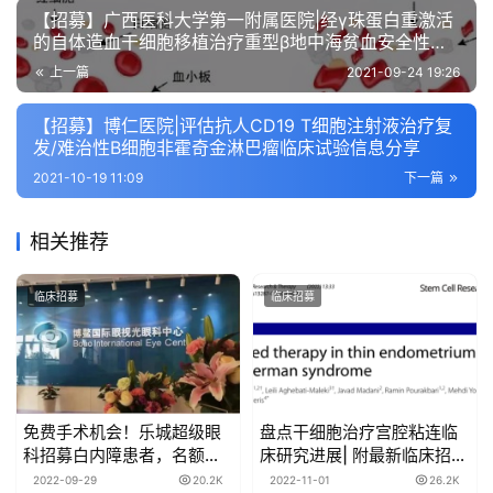
【招募】广西医科大学第一附属医院|经γ珠蛋白重激活
的自体造血干细胞移植治疗重型β地中海贫血安全性及
有效性的临床研究
上一篇
2021-09-24 19:26
【招募】博仁医院|评估抗人CD19 T细胞注射液治疗复
发/难治性B细胞非霍奇金淋巴瘤临床试验信息分享
2021-10-19 11:09
下一篇
相关推荐
临床招募
临床招募
免费手术机会！乐城超级眼
盘点干细胞治疗宫腔粘连临
科招募白内障患者，名额有
床研究进展| 附最新临床招募
限，速约！
信息
2022-09-29
20.2K
2022-11-01
26.2K