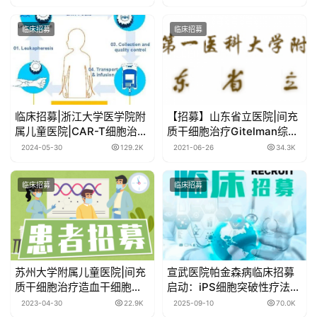
临床招募
临床招募
临床招募|浙江大学医学院附
【招募】山东省立医院|间充
属儿童医院|CAR-T细胞治疗
质干细胞治疗Gitelman综合
难治性系统性红斑狼疮临床
征（GS）平行对照临床研究
2024-05-30
129.2K
2021-06-26
34.3K
试验
临床招募
临床招募
苏州大学附属儿童医院|间充
宣武医院帕金森病临床招募
质干细胞治疗造血干细胞移
启动：iPS细胞突破性疗法带
植并发症的临床研究
来新希望，名额有限！
2023-04-30
22.9K
2025-09-10
70.0K