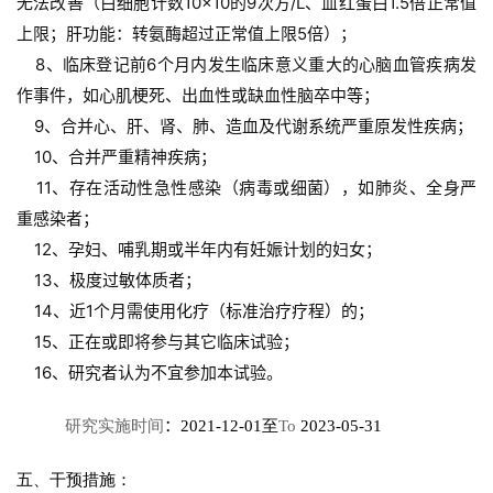
无法改善（白细胞计数10×10的9次方/L、血红蛋白1.5倍正常值
床
转
上限；肝功能：转氨酶超过正常值上限5倍）；
化
    8、临床登记前6个月内发生临床意义重大的心脑血管疾病发
作事件，如心肌梗死、出血性或缺血性脑卒中等；
    9、合并心、肝、肾、肺、造血及代谢系统严重原发性疾病；
会
    10、合并严重精神疾病；
展
    11、存在活动性急性感染（病毒或细菌），如肺炎、全身严
活
重感染者；
动
    12、孕妇、哺乳期或半年内有妊娠计划的妇女；
    13、极度过敏体质者；
    14、近1个月需使用化疗（标准治疗疗程）的；
关
于
    15、正在或即将参与其它临床试验；
我
    16、研究者认为不宜参加本试验。 
们
：
研究实施时间
2021-12-01
至
To
 2023-05-31 
五、干预措施：