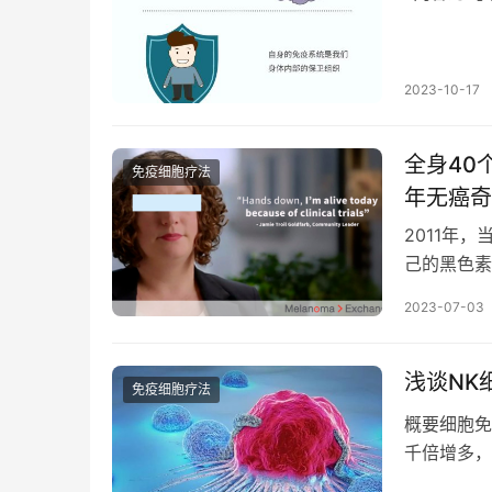
2023-10-17
全身40
免疫细胞疗法
年无癌奇
2011年
己的黑色素
幸运的是，
2023-07-03
浅谈NK
免疫细胞疗法
概要细胞免
千倍增多，
原体、癌细