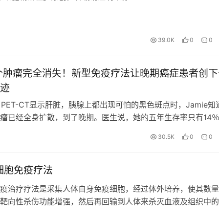
39.0K
0
0
个肿瘤完全消失！新型免疫疗法让晚期癌症患者创下
迹
，当PET-CT显示肝脏，胰腺上都出现可怕的黑色斑点时，Jamie知
瘤已经全身扩散，到了晚期。医生说，她的五年生存率只有14％..
接受一种实验性的免疫疗法后，她的肝脏、胰腺以及皮下的4…
30.5K
0
0
细胞免疫疗法
疫治疗疗法是采集人体自身免疫细胞，经过体外培养，使其数量
靶向性杀伤功能增强，然后再回输到人体来杀灭血液及组织中的
胞、突变的细胞。大量的NK细胞随着血液全身循环3000次到4