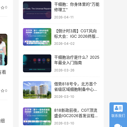
干细胞：你身体里的"万能
0
修理工"
2026-04-11
【倒计时3周】CGT风向
标大会：IGC 2026终版议
程公布！合规与创新如何
2026-04-02
破局？百位大咖4月北京
论道
干细胞治疗是什么？2025
年最全入门指南
2026-03-26
有着
借势818号令，北方首个
省级区域细胞制备中心落
0
地
2026-03-10
818新政前夜，CGT顶流
盛会IGC2026首发议程公
联系我们
属细
布！体内细胞/基因治疗/
2026-03-10
干细胞外泌体/mRNA/双