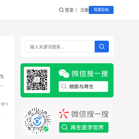
登录
注册
我要投稿
%
体
…
0