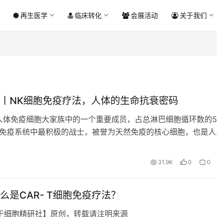
再生医学
临床转化
会展活动
关于我们
丨NK细胞免疫疗法，人体的生命抗衰密码
人体免疫细胞大家族中的一个重要成员，占总淋巴细胞循环数的5
是免疫系统中最积极的战士，被誉为天然免疫的核心细胞，也是人
的核心细胞。 因为它可以直接清除病变、癌变细胞；NK细胞越
31.9K
0
0
么是CAR- T细胞免疫疗法？
干细胞精研社】原创，转载请注明来源