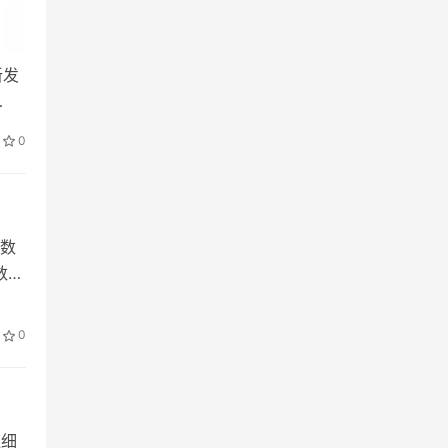
新发
…
0
数
数，
0
应细