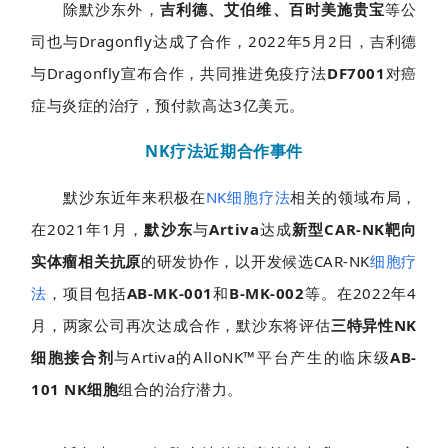
除默沙东外，
吉利德、艾伯维、百时美施贵宝
等公
司也与Dragonfly达成了合作，2022年5月2日，吉利德
与Dragonfly宣布合作，共同推进免疫疗法
DF7001
对癌
症与炎症的治疗，预付款高达3亿美元。
NK疗法近期合作事件
默沙东近年来积极在
NK细胞疗法
相关的领域布局，
在2021年1月，
默沙东
与
Artiva
达成
新型CAR-NK靶向
实体瘤相关抗原
的研发协作，以开发候选CAR-NK
细胞疗
法
，项目包括
AB-MK-001
和
B-MK-002
等。在2022年4
月，两家公司再次达成合作，默沙东将评估
三特异性NK
细胞接合剂
与Artiva的AlloNK™平台产生的临床级
AB-
101 NK细胞
组合的治疗潜力。