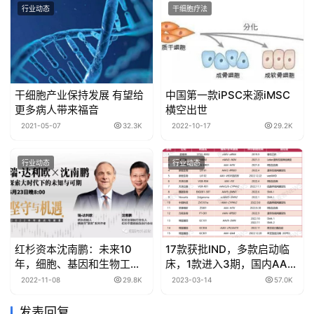
行业动态
干细胞疗法
干细胞产业保持发展 有望给
中国第一款iPSC来源iMSC
更多病人带来福音
横空出世
2021-05-07
32.3K
2022-10-17
29.2K
行业动态
行业动态
红杉资本沈南鹏：未来10
17款获批IND，多款启动临
年，细胞、基因和生物工程
床，1款进入3期，国内AAV
成为核心驱动力！
基因疗法步入爆发前夕
2022-11-08
29.8K
2023-03-14
57.0K
发表回复