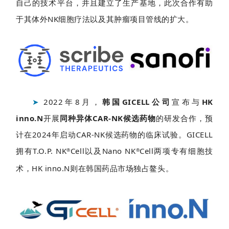
自己的技术平台，并且建立了生产基地，此次合作有助
于其体外NK细胞疗法以及其肿瘤项目管线的扩大。
➤
2022年8月，
韩国GICELL公司
宣布与
HK
inno.N
开展
同种异体CAR-NK候选药物
的研发合作，预
计在2024年启动CAR-NK候选药物的临床试验。GICELL
拥有T.O.P.
NK
Cell以及Nano NK
Cell两项专有细胞技
®
®
术，HK inno.N则在韩国药品市场独占鳌头。