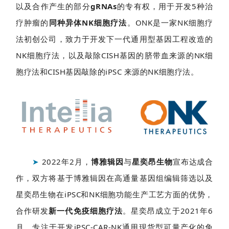
以及合作产生的部分
gRNAs
的专有权，用于开发5种治
转
化
疗肿瘤的
同种异体NK细胞疗法
。ONK是一家NK细胞疗
法初创公司，致力于开发下一代通用型基因工程改造的
NK细胞疗法，以及敲除CISH基因的脐带血来源的NK细
会
胞疗法和CISH基因敲除的iPSC 来源的NK细胞疗法。
展
活
动
关
于
➤
2022年2月，
博雅辑因
与
星奕昂生物
宣布达成合
我
们
作，双方将基于博雅辑因在高通量基因组编辑筛选以及
星奕昂生物在iPSC和NK细胞功能生产工艺方面的优势，
合作研发
新一代免疫细胞疗法
。星奕昂成立于2021年6
月，专注于开发iPSC-CAR-NK通用现货型可量产化的免