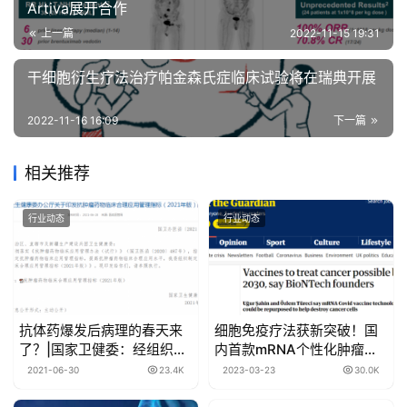
Artiva展开合作
上一篇
2022-11-15 19:31
干细胞衍生疗法治疗帕金森氏症临床试验将在瑞典开展
2022-11-16 16:09
下一篇
相关推荐
行业动态
行业动态
抗体药爆发后病理的春天来
细胞免疫疗法获新突破！国
了？|国家卫健委：经组织、
内首款mRNA个性化肿瘤新
细胞、分子等病理检测，才
抗原疫苗获批进入临床试
2021-06-30
23.4K
2023-03-23
30.0K
有指征使用抗肿瘤药物和抗
验！
肿瘤靶向药物