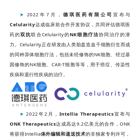
首
页
➤
2022年7月，
德琪医药有限公司
宣布与
Celularity
达成临床前合作开发协议，共同评估德琪医
药的
双抗
联合Celularity的
NK细胞疗法
协同治疗的潜
行
业
力。Celularity正在研发由人类胎盘造血干细胞衍生而成
资
的同种异体细胞疗法，包括未经修饰的NK细胞、经过基
讯
因修饰的NK细胞、CAR-T细胞等等，用于癌症、传染性
疾病和退行性疾病的治疗。
再
生
医
学
➤
2022年2月，
Intellia Therapeutics
宣布与
ONK Therapeutics
达成高达9.2亿美元的合作，ONK
临
将获得Intellia
体外编辑和递送技术
的非独家专利许可，
登录
注册
床