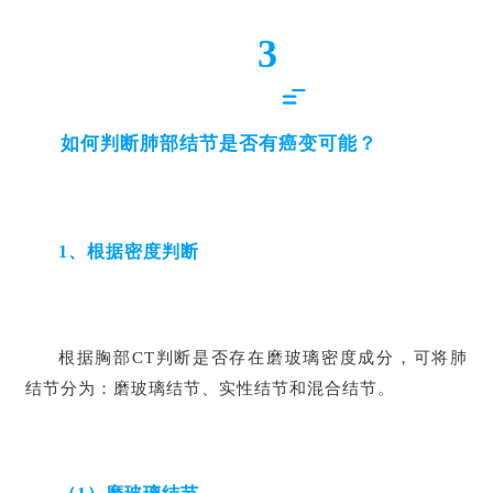
临
3
登录
注册
床
转
化
如何判断肺部结节
是否有癌变可能？
会
展
活
1、根据密度判断
动
根据胸部CT判断是否存在磨玻璃密度成分，可将肺
关
于
结节分为：磨玻璃结节、实性结节和混合结节。
我
们