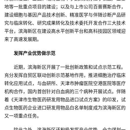
页
地等一批重点项目的建设；以及与上市公司百普赛斯合作，
建设细胞与基因产品技术创新、精准医学与伴随诊断产品研
究与临床转化、研究成果转化及技术委托开发合作三大技术
行
平台，滨海新区在建设高水平创新平台和高科技园区领域迎
业
来了高速发展期。
资
讯
发挥产业优势做示范
近期，滨海新区开展了一批创新政策和试点示范工程。
再
充分发挥自贸区联动创新示范基地作用，推进细胞治疗临床
生
转化应用试点，与血研所、天津市肿瘤医院空港医院等医疗
医
机构合作，国内首创针对白血病的三个病种开展试点。伴随
学
着《天津市生物医药研发用物品进口试点方案》的印发，试
点生物医药企业进口研发用物品白名单制度成为滨海新区的
临
又一项重点任务。
登录
注册
床
转
除此之外，滨海新区还积极发挥产业优势，全力谋划一