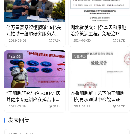
亿万富豪桑福德损赠​1.5亿美
湖北省发文：将“基因和细胞
元推动干细胞研究服务人类
治疗策源工程，免疫治疗等
健康事业
技术和产品开发”列为新质生
2022-09-09
27.5K
2024-05-30
23.7K
产力重点培育
行业动态
行业动态
“干细胞研究与临床转化” 医
齐鲁细胞新工艺下的干细胞
养健康专题讲座在延吉市成
制剂再次通过中检院认证！
功举办
2021-05-18
30.2K
2021-04-22
64.2K
发表回复