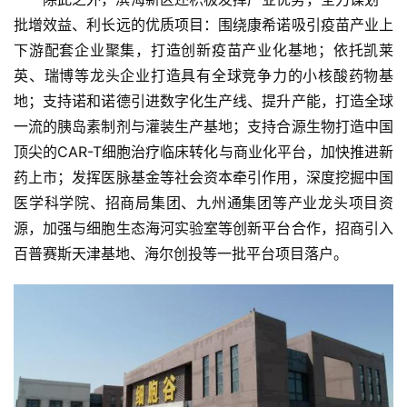
化
批增效益、利长远的优质项目：围绕康希诺吸引疫苗产业上
下游配套企业聚集，打造创新疫苗产业化基地；依托凯莱
英、瑞博等龙头企业打造具有全球竞争力的小核酸药物基
会
地；支持诺和诺德引进数字化生产线、提升产能，打造全球
展
一流的胰岛素制剂与灌装生产基地；支持合源生物打造中国
活
顶尖的CAR-T细胞治疗临床转化与商业化平台，加快推进新
动
药上市；发挥医脉基金等社会资本牵引作用，深度挖掘中国
医学科学院、招商局集团、九州通集团等产业龙头项目资
关
源，加强与细胞生态海河实验室等创新平台合作，招商引入
于
百普赛斯天津基地、海尔创投等一批平台项目落户。
我
们