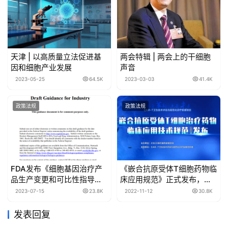
天津 | 以高质量立法促进基
两会特辑 | 两会上的干细胞
因和细胞产业发展
声音
2023-05-25
64.5K
2023-03-03
41.4K
政策法规
政策法规
FDA发布《细胞基因治疗产
《嵌合抗原受体T细胞药物临
品生产变更和可比性指导原
床应用规范》正式发布，开
则》
启CAR-T细胞治疗全程规范
2023-07-15
23.8K
2022-11-12
30.8K
化管理新时代
发表回复