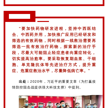
再
生
习近平语录
医
学
“要加快药物研发进程，坚持中西医结
合、中西药并用，加快推广应用已经研发和
筛选的有效药物，同时根据一线救治需要再
临
筛选一批有效治疗药物，探索新的治疗手
登录
注册
床
段，尽最大可能阻止轻症患者向重症转化，
转
切实提高治愈率。要采取恢复期血浆、干细
化
胞、单克隆抗体等先进治疗方式，提升重
症、危重症救治水平，尽量降低病亡率。”
会
出处：
2020年，习近平的重要文章《为打赢疫
展
情防控阻击战提供强大科技支撑》中提到。
活
动