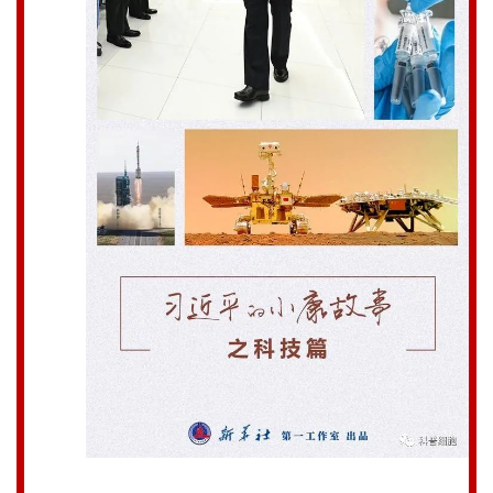
首
页
行
业
资
讯