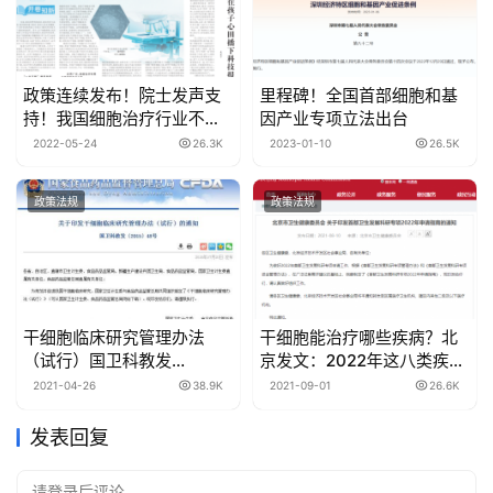
政策连续发布！院士发声支
里程碑！全国首部细胞和基
持！我国细胞治疗行业不断
因产业专项立法出台
迎来利好
2022-05-24
26.3K
2023-01-10
26.5K
政策法规
政策法规
干细胞临床研究管理办法
干细胞能治疗哪些疾病？北
（试行）国卫科教发
京发文：2022年这八类疾病
【2015】48号
鼓励开展干细胞治疗相关研
2021-04-26
38.9K
2021-09-01
26.6K
究并给予财政专项经费资助
发表回复
请登录后评论...