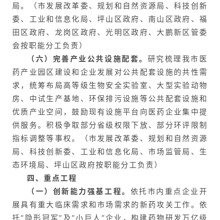
页
局。（市发展改革委、规划和自然资源局、科技创新
委、工业和信息化局、坪山区政府、南山区政府、福
田区政府、龙岗区政府、光明区政府、大鹏新区管委
行
会按职能分工负责）
业
（六）完善产业公共设施配套。
研究梳理我市医
资
药产业园区建设和企业发展对公共配套设施的共性需
讯
求，统筹布局高等级生物安全实验室、大型实验动物
房、中试生产基地、环保排污设施等公共配套设施和
优质产业空间，鼓励现有设施平台向医药企业集中提
再
供服务。积极争取部分省级权限下放、部分环评限制
生
指标调整等事权。（市发展改革委、规划和自然资源
医
局、科技创新委、工业和信息化局、市场监管局、生
学
态环境局、坪山区政府按职能分工负责）
四、重点工程
（一）创新能力强基工程。
依托市内重点企业开
临
登录
注册
床
展具有重大临床需求和市场需求的新药攻关工作。依
转
托“隐形冠军”及“小巨人”企业，构建药物研发万亿级