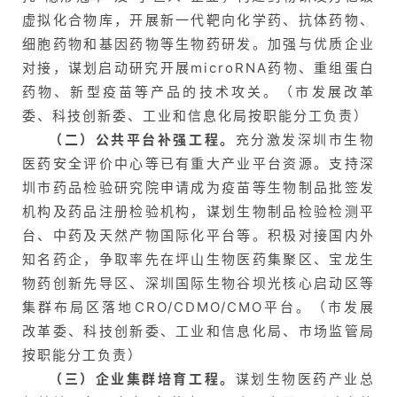
化
虚拟化合物库，开展新一代靶向化学药、抗体药物、
细胞药物和基因药物等生物药研发。加强与优质企业
对接，谋划启动研究开展microRNA药物、重组蛋白
会
药物、新型疫苗等产品的技术攻关。（市发展改革
展
委、科技创新委、工业和信息化局按职能分工负责）
活
（二）公共平台补强工程。
充分激发深圳市生物
动
医药安全评价中心等已有重大产业平台资源。支持深
圳市药品检验研究院申请成为疫苗等生物制品批签发
机构及药品注册检验机构，谋划生物制品检验检测平
关
台、中药及天然产物国际化平台等。积极对接国内外
于
知名药企，争取率先在坪山生物医药集聚区、宝龙生
我
们
物药创新先导区、深圳国际生物谷坝光核心启动区等
集群布局区落地CRO/CDMO/CMO平台。（市发展
改革委、科技创新委、工业和信息化局、市场监管局
按职能分工负责）
（三）企业集群培育工程。
谋划生物医药产业总