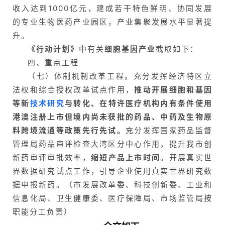
收入达到1000亿元，建成若干特色鲜明、协同发展
的专业生物医药产业园区，产业集聚发展水平显著提
升。
《行动计划》
中有关
细胞基因产业
截取如下：
四、重点工程
（七）体制机制改革工程。充分发挥经济特区立
法权和综合授权改革试点作用，
推动开展细胞和基因
等新
技术研究
与转化、在特许医疗机构内有条件使用
港澳注册上市但境内尚未获批的药品、中药及生物原
料跨境流通等政策先行先试。
充分发挥国家药品监督
管理局药品审评检查大湾区分中心作用，提升我市创
新药审评审批效率，
缩短产品上市时间
。开展真实世
界数据研究试点工作，引导企业使用真实世界研究数
据申报新药。（市发展改革委、科技创新委、工业和
信息化局、卫生健康委、医疗保障局、市场监管局按
职能分工负责）