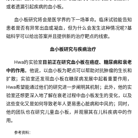
活
或者遗漏引起疾病的血小板。
动
血小板研究将会是医学界的下一场革命。临床试验能告知
患者是否有异常出血或凝血，但为什么会发生这种情况呢?基
础科学可以给出答案并且提供新的治疗靶点的线索。
关
于
血小板研究与疾病治疗
我
们
Hwa的实验室
目前正在研究血小板在癌症、糖尿病和衰老
中的作用
。他说，以血小板为靶点可以帮助对抗肿瘤的生长和
扩散；实验室还发现血小板在糖尿病发展中起着重要作用，
Hwa希望能通过他们的研究进一步阐明其机制；此外，他的实
验室还想更深入地了解在衰老过程中血小板发生的变化，以及
这些变化又是如何导致老年人更易患心脏病和中风的；同时，
他的团队也在研究儿童血小板，并观察其在儿科疾病中的作
用。
参考资料：