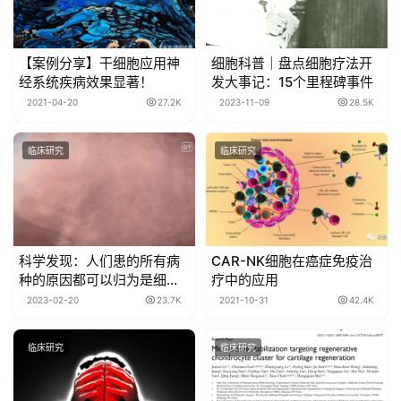
【案例分享】干细胞应用神
细胞科普｜盘点细胞疗法开
经系统疾病效果显著！
发大事记：15个里程碑事件
2021-04-20
27.2K
2023-11-09
28.5K
临床研究
临床研究
科学发现：人们患的所有病
CAR-NK细胞在癌症免疫治
种的原因都可以归为是细胞
疗中的应用
出了问题
2023-02-20
23.7K
2021-10-31
42.4K
临床研究
临床研究