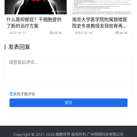
什么是抑郁症？干细胞提供
南京大学医学院附属鼓楼医
了新的治疗方案
院史冬泉教授发现软骨再生
相关细胞新亚群用于揭示软
2022-01-11
29.5K
2023-07-20
34.0K
骨损伤修复新机制
发表回复
请登录后评论...
登录
后才能评论
提交
Copyright © 2021-
2026
细胞世界
版权所有
广州栩翔科技有限公司