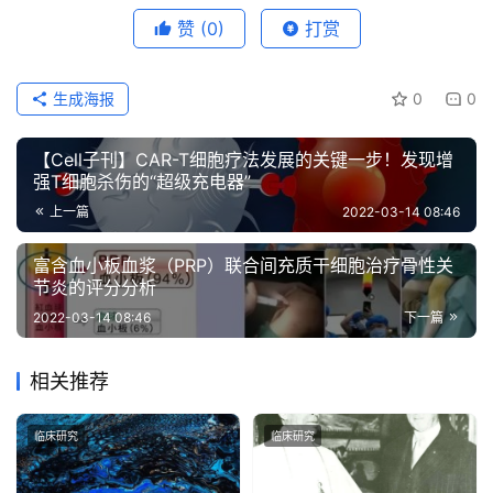
赞
(0)
打赏
生成海报
0
0
【Cell子刊】CAR-T细胞疗法发展的关键一步！发现增
强T细胞杀伤的“超级充电器”
上一篇
2022-03-14 08:46
富含血小板血浆（PRP）联合间充质干细胞治疗骨性关
节炎的评分分析
2022-03-14 08:46
下一篇
相关推荐
临床研究
临床研究