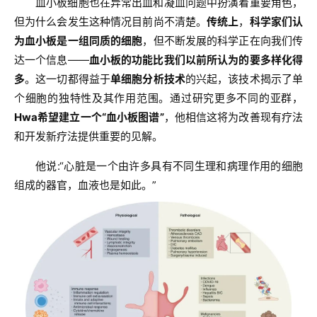
血小板细胞也在异常出血和凝血问题中扮演着重要角色，
但为什么会发生这种情况目前尚不清楚。
传统上
，
科学家们认
为血小板是一组同质的细胞
，但不断发展的科学正在向我们传
达一个信息——
血小板的功能比我们以前所认为的要多样化得
多
。这一切都得益于
单细胞分析技术
的兴起，该技术揭示了单
个细胞的独特性及其作用范围。通过研究更多不同的亚群，
Hwa希望建立一个“血小板图谱”
，他相信这将为改善现有疗法
和开发新疗法提供重要的见解。
他说:“心脏是一个由许多具有不同生理和病理作用的细胞
组成的器官，血液也是如此。”
首
页
行
业