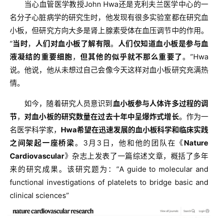
当心血管医学教授John Hwa还是克利夫兰医学中心的一
名分子心脏病学的研究生时，他发现有很多实验室都在研究血
小板，但研究方向大多是肾上腺素受体在血压调节中的作用。
“
当时
，
人们对血小板了解有限
。
人们仅知道血小板是参与血
液凝结的重要细胞
，
但其他的似乎就不那么重要了
。”Hwa
说。他说，他从未想过自己会像今天这样对血小板研究充满热
情。
如今，随着研究人员意识到
血小板参与人体许多过程的调
节
，
对血小板的研究数量在过去十年中呈爆炸式增长
。作为一
名医学科学家，
Hwa希望在迅速发展的血小板科学和临床实践
之间架起一座桥梁
。3月3日，他和他的团队在《
Nature
Cardiovascular
》杂志上发表了一篇综述文章，概括了多年
来的研究成果。该研究题为：“A guide to molecular and
functional investigations of platelets to bridge basic and
clinical sciences”