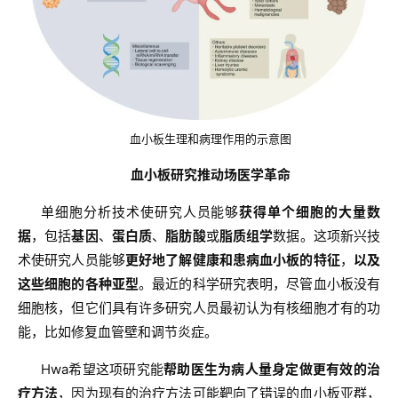
资
讯
再
生
血小板生理和病理作用的示意图
医
学
血小板研究推动场医学革命
单细胞分析技术使研究人员能够
获得单个细胞的大量数
据
，包括
基因
、
蛋白质
、
脂肪酸
或
脂质组学
数据。这项新兴技
临
登录
注册
术使研究人员能够
更好地了解健康和患病血小板的特征
，
以及
床
转
这些细胞的各种亚型
。最近的科学研究表明，尽管血小板没有
化
细胞核，但它们具有许多研究人员最初认为有核细胞才有的功
能，比如修复血管壁和调节炎症。
Hwa希望这项研究能
帮助医生为病人量身定做更有效的治
会
疗方法
，因为现有的治疗方法可能靶向了错误的血小板亚群，
展