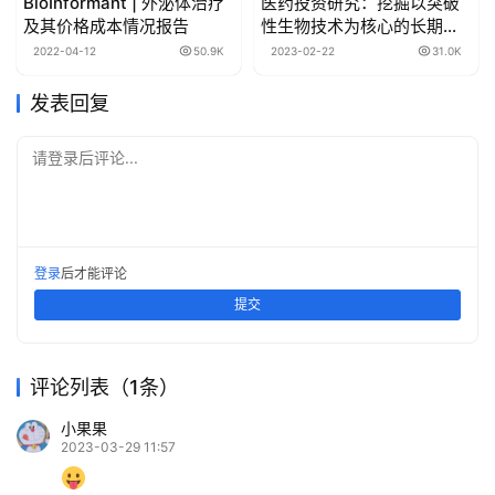
BioInformant | 外泌体治疗
医药投资研究：挖掘以突破
及其价格成本情况报告
性生物技术为核心的长期投
资机会
2022-04-12
50.9K
2023-02-22
31.0K
发表回复
请登录后评论...
登录
后才能评论
提交
评论列表（1条）
小果果
2023-03-29 11:57