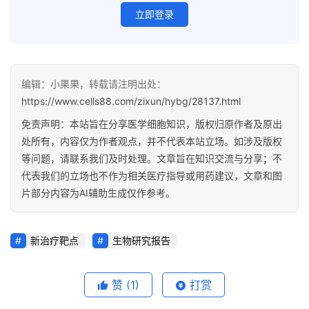
学
立即登录
临
登录
注册
编辑：小果果，转载请注明出处：
床
https://www.cells88.com/zixun/hybg/28137.html
转
化
免责声明：本站旨在分享医学细胞知识，版权归原作者及原出
处所有，内容仅为作者观点，并不代表本站立场。如涉及版权
等问题，请联系我们及时处理。文章旨在知识交流与分享；不
会
代表我们的立场也不作为相关医疗指导或用药建议，文章和图
展
片部分内容为AI辅助生成仅作参考。
活
动
新治疗靶点
生物研究报告
关
赞
(1)
打赏
于