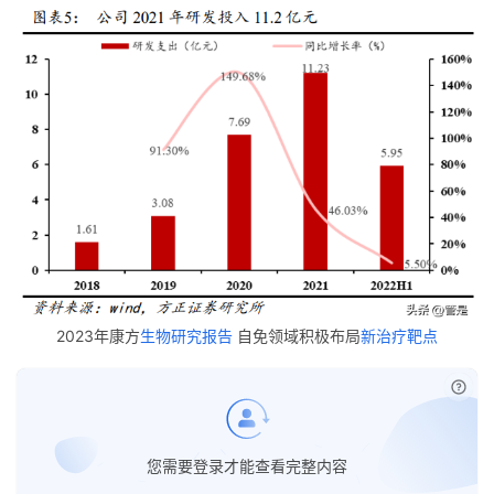
首
页
行
业
资
2023年康方
生物研究报告
自免领域积极布局
新治疗靶点
讯
已经
再
生
您需要登录才能查看完整内容
医