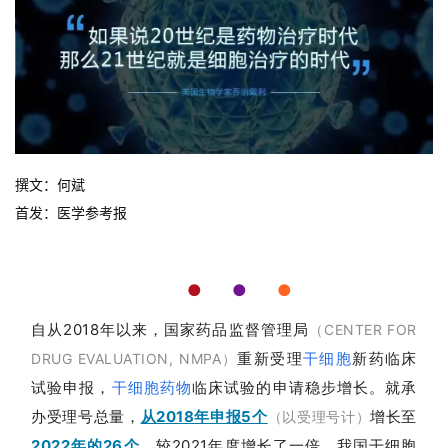
撰文：
何斌
首发：医学参考报
●
●
●
自从2018年
以来，
国家药品监督管理局
（CENTER FOR
重新受理
干细胞
新药临床
DRUG EVALUATION, NMPA）
试验申报，
干细胞药物
临床试验的申请稳步增长。就承
办受理号总量，
从2018年申报5个
增长至
（以受理号计）
2022年的26个
，较2021年度增长了一倍，我国干细胞