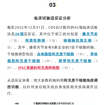
-
03
-
临床试验适应证分析
截至2022年12月31日，CDE合计默许的42项临床试验
涉及
20项
适应证。其中位于前三的分别是：
膝关节炎
、
间质性肺病
、
移植物抗宿主病
（7项）
（5项）
（4
。
其中，膝骨关节炎有6家企业的7款干细胞药物。
项）
干细胞类型包括：
自体脂肪间充质干细胞
、
异体
（1种）
脂肪间充质干细胞
、
脐带间充质干细胞
（2种）
（3
、
iPSC来源的间充质样细胞
。
种）
（1种）
从适应证来看，绝大多数药物
利用
间充质干细胞免疫调
控功能
，以针对炎症相关或自身免疫相关疾病展开治
疗
。