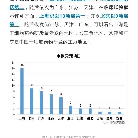
居第二
，随后依次为广东、江苏、天津。在
临床试验默
示许可
方面，
上海仍以13项居第一
，其次
北京以9项居
首
第二
，随后依次为江苏、天津、广东。可以看出上海是
页
干细胞药物研发最活跃的地区，长三角地区、京津和广
东是中国干细胞药物
研发
的主力地区。
行
业
资
讯
再
生
医
学
图3 各省市干细胞药品申报受理情况