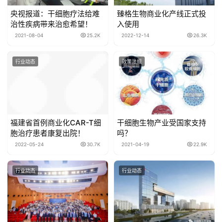
央视报道：干细胞疗法给难
臻格生物商业化产线正式投
治性疾病带来治愈希望！
入使用
2021-08-04
25.2K
2022-12-14
26.3K
行业动态
政策法规
福建省首例商业化CAR-T细
干细胞生物产业受国家支持
胞治疗患者康复出院！
吗？
2022-05-24
30.7K
2021-04-19
22.9K
行业动态
行业动态