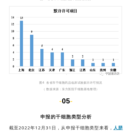
临
登录
注册
床
转
化
会
展
活
动
图4 各省市干细胞药品临床试验默示许可情况
（ 数据来源：东方医院干细胞基地整理）
关
-
05
-
于
我
申报的干细胞类型分析
们
截至2022年12月31日，从申报干细胞类型来看，
人脐