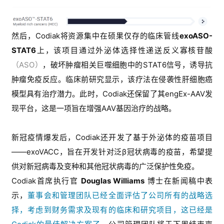
展
活
动
然后，Codiak将资源集中在硕果仅存的临床管线
exoASO-
STAT6
上，该项目通过外泌体选择性递送反义寡核苷酸
（ASO）
，破坏
肿瘤相关巨噬细胞中的STAT6信号，
诱导抗
关
肿瘤免疫反应。临床前研究显示，该疗法在侵袭性
肝细胞癌
于
我
模型具有治疗潜力
。
此时，Codiak还保留了其engEx-AAV发
们
现平台，这是一项旨在增强AAV基因治疗的战略。
新冠疫情爆发后，
Codiak还开发了基于外泌体的疫苗项目
——
exoVACC，旨在开发针对泛
β冠状病毒的疫苗，希望提
供对新冠病毒及变种和其他冠状病毒的广泛保护性免疫。
Codiak首席执行官
Douglas Williams
博士在新闻稿中表
示，
董事会和管理团队已经全面评估了公司所有的战略选
择，考虑到财务需求及现有的临床和研究项目，这已经是