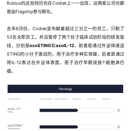
业
Rubius的这些经历也在
Codiak上一一出现，这两家公司也都
资
是由
Flagship参与孵化。
讯
去年8月份，Codiak宣布解雇超过三分之一的员工，只剩了
53名全职员工，并且暂停了两个处于临床试验阶段的研发管
再
线，分别是
exoSTING
和
exoIL-12
，前者是通过外泌体递送
生
医
STING的小分子激动剂，用于治疗多种实体瘤，后者是通过
学
将IL-12表达在外泌体表面，用于治疗早期皮肤T细胞淋巴
瘤。
临
登录
注册
床
转
化
会