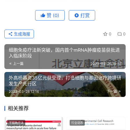
赞
(0)
打赏
生成海报
0
0
细胞免疫疗法新突破，国内首个mRNA肿瘤疫苗获批进
入临床阶段
上一篇
2023-03-26 10:57
外高桥募资35亿元获受理，打造细胞与基因治疗跨境研
发生产先行区
2023-03-28 12:16
下一篇
相关推荐
干细胞疗法
行业动态