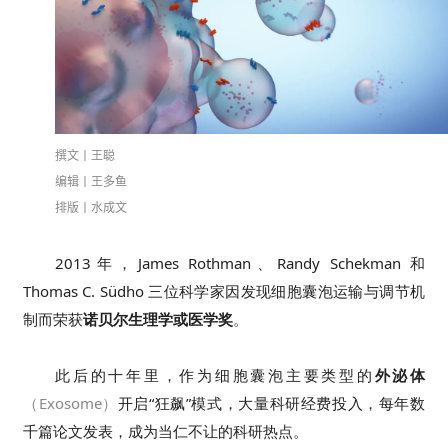
撰文丨王聪
编辑丨王多鱼
排版丨水成文
2013年，James Rothman、Randy Schekman 和 
Thomas C. Südho 三位科学家因发现细胞囊泡运输与调节机
制而荣获
诺贝尔生理学或医学奖
。
此后的十年里，作为细胞囊泡主要类型的
外泌体
（Exosome）
开启“狂飙”模式，大量科研经费投入，每年数
千篇论文发表，成为当仁不让的科研热点。