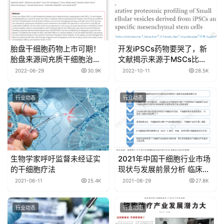
胎盘干细胞药物上市可期！
开发iPSCs药物要哭了，新
胎盘来源间充质干细胞治疗
文献揭示来源于MSCs比
疾病的优势有哪些？
iPSCs的外泌体，具有更强
2022-06-29
30.9K
2022-10-11
28.5K
的蛋白质表达谱和更高的表
达水平
行业动态
行业动态
生物学家呼吁监督未经证实
2021年中国干细胞行业市场
的干细胞疗法
现状与发展前景分析 临床试
验发展较为困难
2021-06-11
25.4K
2021-08-29
27.8K
行业动态
行业动态