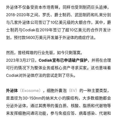
外泌体不仅备受资本市场青睐，同样也受到制药巨头追捧，
2018-2020年之间，罗氏、爵士制药、武田制药和礼来分别
与几家外泌体公司签订了10亿美元级的大额合作，其中，爵
士制药与Codiak在2019年签订了超10亿美元的合作开发计
划，预付款5600万美元开发基于外泌体的癌症疗法。
然而，曾经辉煌的行业先驱，如今只剩落寞。
2023年3月27日，
Codiak宣布已申请破产保护
，并将在合理
可行的情况下为整体业务或核心资产寻求买家。这也意味着
Codiak对外泌体疗法的尝试走到了尽头。
外泌体
（Exosome）
，细胞外囊泡
（EV）
的一种主要类型，
是直径为30-150nm的纳米大小的膜结构，大多数细胞都会
分泌外泌体，通过其携带的蛋白质、核酸、脂质和代谢物等
来发挥细胞间通讯功能，参与免疫应答、病毒感染、代谢和