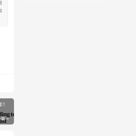
问
内
年！
一篇