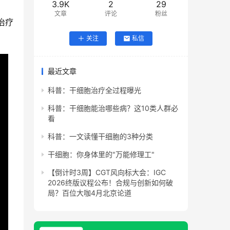
3.9K
2
29
文章
评论
粉丝
治疗
关注
私信
最近文章
科普：干细胞治疗全过程曝光
科普：干细胞能治哪些病？这10类人群必
看
科普：一文读懂干细胞的3种分类
干细胞：你身体里的"万能修理工"
【倒计时3周】CGT风向标大会：IGC
2026终版议程公布！合规与创新如何破
局？百位大咖4月北京论道