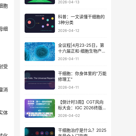
2026-04-13
母细胞
科普：一文读懂干细胞的
3种分类
母细
2026-04-12
全议程|4月23-25日，第
十六届正和·细胞生物产业
大会暨细胞治疗与再生医
2026-04-11
学大会
耐受
干细胞：你身体里的"万能
修理工"
2026-04-11
瘤消
【倒计时3周】CGT风向
标大会：IGC 2026终版议
实体
程公布！合规与创新如何
2026-04-02
破局？百位大咖4月北京
论道
干细胞治疗是什么？2025
转化
年最全入门指南