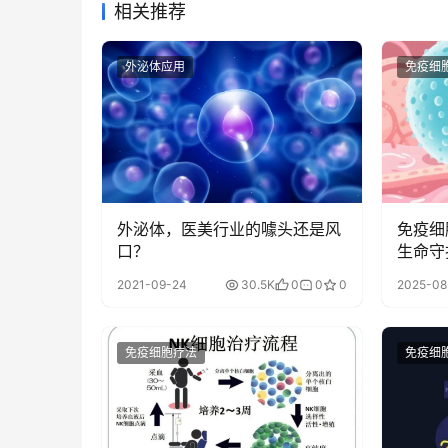
相关推荐
外泌体应用
免疫细
外泌体，医美行业的噱头还是风
免疫细
口？
生命守
它们都
2021-09-24
30.5K
0
0
0
2025-08
免疫细胞疗法
免疫细