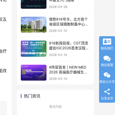
2026-03-26
仅五
借势818号令，北方首个
省级区域细胞制备中心落
地
2026-03-10
818新政前夜，CGT顶流
盛会IGC2026首发议程公
联系我们
治疗
布！体内细胞/基因治疗/
2026-03-10
干细胞外泌体/mRNA/双
轨制闭门会，2000+产业
微信客服
#阵容首发 | NEW-MED
决策者4月齐聚北京
能改
2026 高端医疗器械生物
材料研发及应用峰会 北京
2026-03-10
·3月17日
微信公众号
热门资讯
分享本页
暂无内容