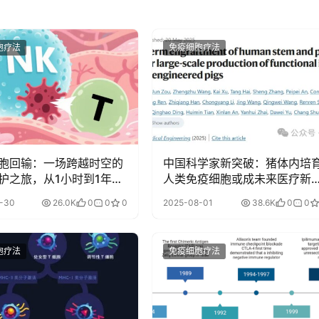
胞疗法
免疫细胞疗法
胞回输：一场跨越时空的
中国科学家新突破：猪体内培
护之旅，从1小时到1年，
人类免疫细胞或成未来医疗新
干了些啥？
向
-30
26.0K
0
0
0
2025-08-01
38.6K
0
0
胞疗法
免疫细胞疗法