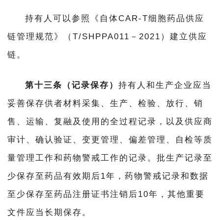
持有人可以参照《自体CAR-T细胞药品供应
会
链管理规范》（T/SHPPA011－2021）建立供应
展
活
链。
动
第十三条（记录保存）
持有人和生产企业应当
关
妥善保存供者材料采集、生产、检验、放行、销
于
售、运输、复融及使用的全过程记录，以及供应商
我
们
审计、确认验证、变更管理、偏差管理、自检等质
量管理工作和药物警戒工作的记录。批生产记录至
少保存至药品有效期后1年，药物警戒记录和数据
至少保存至药品注册证书注销后10年，其他重要
文件应当长期保存。