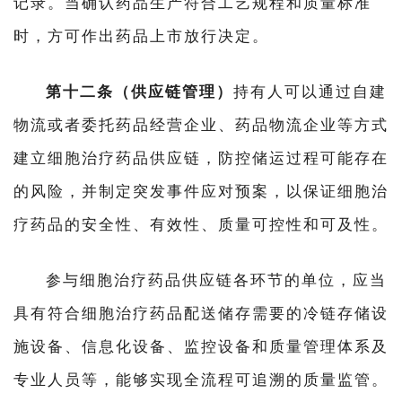
记录。当确认药品生产符合工艺规程和质量标准
时，方可作出药品上市放行决定。
行
业
资
第十二条（供应链管理）
持有人可以通过自建
讯
物流或者委托药品经营企业、药品物流企业等方式
建立细胞治疗药品供应链，防控储运过程可能存在
再
的风险，并制定突发事件应对预案，以保证细胞治
生
医
疗药品的安全性、有效性、质量可控性和可及性。
学
参与细胞治疗药品供应链各环节的单位，应当
具有符合细胞治疗药品配送储存需要的冷链存储设
临
登录
注册
床
施设备、信息化设备、监控设备和质量管理体系及
转
化
专业人员等，能够实现全流程可追溯的质量监管。