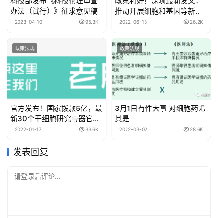
科技部发布《科技伦理审查
政策利好！深圳最新发文：
办法（试行）》征求意见稿
推动开展细胞和基因等新技
术研究与转化政策先行先
2023-04-10
95.3K
2022-06-13
26.2K
试！
政策法规
政策法规
官方发布！国家拨款5亿，最
3月1日有件大事 对细胞药尤
新30个干细胞研究与器官修
其是
复项目公示！“十四五”国家
2022-01-17
33.6K
2022-03-02
28.6K
重点研发专项立项公示进展
（附已立项项目汇总）
发表回复
请登录后评论...