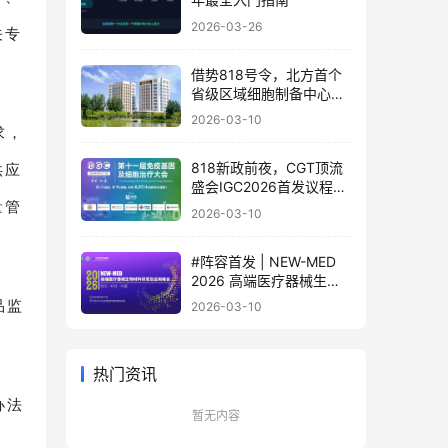
2026-03-26
关专
借势818号令，北方首个
省级区域细胞制备中心落
地
2026-03-10
求，
818新政前夜，CGT顶流
供应
盛会IGC2026首发议程公
布！体内细胞/基因治疗/
量管
2026-03-10
干细胞外泌体/mRNA/双
轨制闭门会，2000+产业
#阵容首发 | NEW-MED
决策者4月齐聚北京
2026 高端医疗器械生物
材料研发及应用峰会 北京
品监
2026-03-10
·3月17日
热门资讯
办法
暂无内容
研