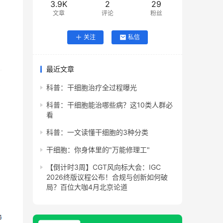
3.9K
2
29
文章
评论
粉丝
关注
私信
最近文章
科普：干细胞治疗全过程曝光
科普：干细胞能治哪些病？这10类人群必
看
科普：一文读懂干细胞的3种分类
干细胞：你身体里的"万能修理工"
【倒计时3周】CGT风向标大会：IGC
2026终版议程公布！合规与创新如何破
局？百位大咖4月北京论道