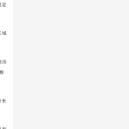
规定
区域
胞治
根
行长