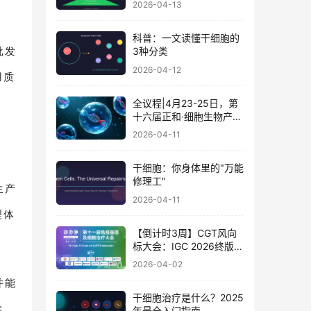
2026-04-13
科普：一文读懂干细胞的
批发
3种分类
2026-04-12
用质
全议程|4月23-25日，第
十六届正和·细胞生物产业
大会暨细胞治疗与再生医
2026-04-11
学大会
干细胞：你身体里的"万能
修理工"
生产
2026-04-11
理体
【倒计时3周】CGT风向
标大会：IGC 2026终版议
程公布！合规与创新如何
2026-04-02
破局？百位大咖4月北京
并能
论道
干细胞治疗是什么？2025
学、
年最全入门指南