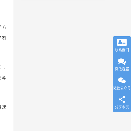
产方
密闭
联系我们
溯，
微信客服
接等
微信公众号
当按
分享本页