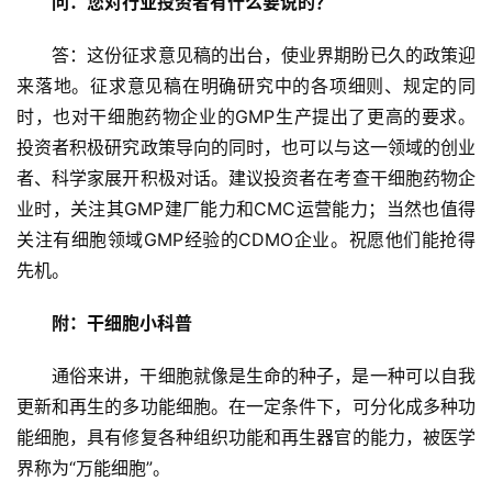
问：您对行业投资者有什么要说的？
临
登录
注册
床
答：这份征求意见稿的出台，使业界期盼已久的政策迎
转
来落地。征求意见稿在明确研究中的各项细则、规定的同
化
时，也对干细胞药物企业的GMP生产提出了更高的要求。
投资者积极研究政策导向的同时，也可以与这一领域的创业
者、科学家展开积极对话。建议投资者在考查干细胞药物企
会
业时，关注其GMP建厂能力和CMC运营能力；当然也值得
展
关注有细胞领域GMP经验的CDMO企业。祝愿他们能抢得
活
动
先机。
附：干细胞小科普
关
通俗来讲，干细胞就像是生命的种子，是一种可以自我
于
更新和再生的多功能细胞。在一定条件下，可分化成多种功
我
们
能细胞，具有修复各种组织功能和再生器官的能力，被医学
界称为“万能细胞”。