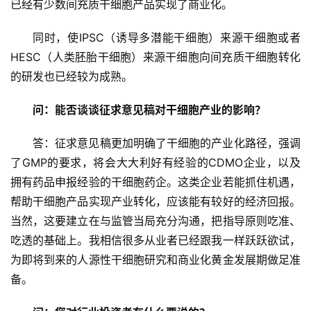
已经有少数间充质干细胞产品实现了商业化。
同时，使IPSC（诱导多潜能干细胞）来源干细胞或者
首
HESC（人类胚胎干细胞）来源干细胞向间充质干细胞转化
页
的研发也已经较为成熟。
问：能否谈谈征求意见稿对干细胞产业的影响？
行
业
答：征求意见稿更加明确了干细胞的产业化路径，强调
资
了GMP的要求，将会大大利好有经验的CDMO企业，以及
讯
拥有药品申报经验的干细胞药企。这类企业若能抓住机遇，
帮助干细胞产品实现产业转化，应该能有较好的经济回报。
当然，这要建立在与监管当局充分沟通，把指导原则吃准、
再
生
吃透的基础上。我相信很多从业者已经跟我一样跃跃欲试，
医
为即将到来的人源性干细胞研究和商业化黄金发展期做足准
学
备。