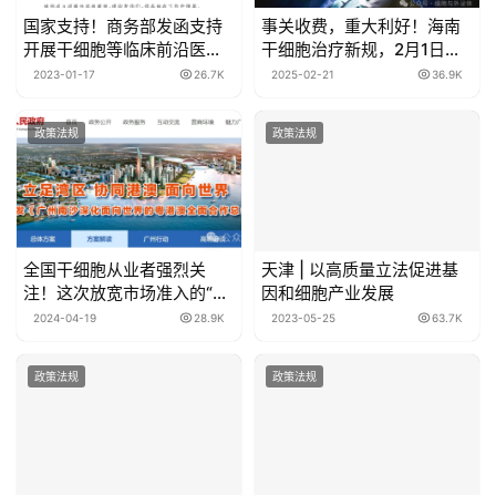
国家支持！商务部发函支持
事关收费，重大利好！海南
开展干细胞等临床前沿医疗
干细胞治疗新规，2月1日正
技术研究及产业链培育
式施行
2023-01-17
26.7K
2025-02-21
36.9K
政策法规
政策法规
全国干细胞从业者强烈关
天津 | 以高质量立法促进基
注！这次放宽市场准入的“限
因和细胞产业发展
制类细胞移植治疗技术”，指
2024-04-19
28.9K
2023-05-25
63.7K
向的是脐血干细胞移植治疗
技术和异体造血干细胞移植
政策法规
政策法规
技术