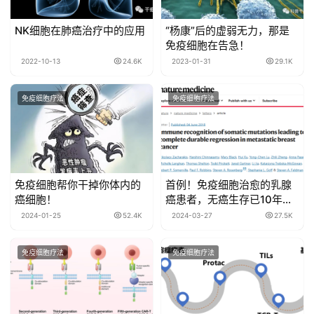
NK细胞在肺癌治疗中的应用
“杨康”后的虚弱无力，那是
免疫细胞在告急！
2022-10-13
24.6K
2023-01-31
29.1K
免疫细胞疗法
免疫细胞疗法
免疫细胞帮你干掉你体内的
首例！免疫细胞治愈的乳腺
癌细胞！
癌患者，无癌生存已10年！
晚期复发也能重新！
2024-01-25
52.4K
2024-03-27
27.5K
免疫细胞疗法
免疫细胞疗法