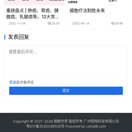
重磅盘点 | 肺癌、胃癌、胰
细胞疗法制胜未来
腺癌、乳腺癌等，12大常见
实体瘤CAR-T疗法进展全览
2022-11-04
28.2K
2022-06-14
30.6K
（一）
发表回复
请登录后评论...
登录
后才能评论
提交
Copyright © 2021-
2026
细胞世界
版权所有
广州栩翔科技有限公司
粤ICP备2020088506号
Powered by
cells88.com