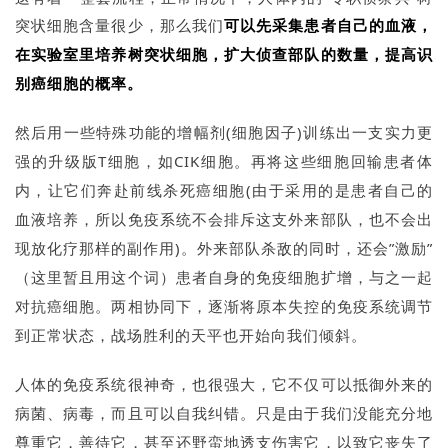
突状细胞含量很少，那么我们
可以先采集患者自己的血液，
在实验室里培养树突状细胞，扩大侦查部队的数量，提高识
别癌细胞的概率。
然后用一些特殊功能的增幅剂(细胞因子)训练出一支实力更
强的升级版T细胞，如CIK细胞。
再将这些细胞回输患者体
内，让它们奔赴前线杀死癌细胞(由于采用的是患者自己的
血液培养，所以免疫系统不会排斥这支外来部队，也不会出
现放化疗那样的副作用)。
外来部队杀敌的同时，还会”激励”
（这里暂且用这个词）患者自身的免疫细胞扩增，与之一起
对抗癌细胞。
两相协同下，逐渐将原本失控的免疫系统调节
到正常状态，战场胜利的天平也开始向我们倾斜。
人体的免疫系统很神奇，也很强大，它不仅可以抵御外来的
病菌、病毒，而且可以自我纠错。只是由于我们没能充分地
尊重它，善待它，甚至还野蛮地透支伤害它，以致它丧失了