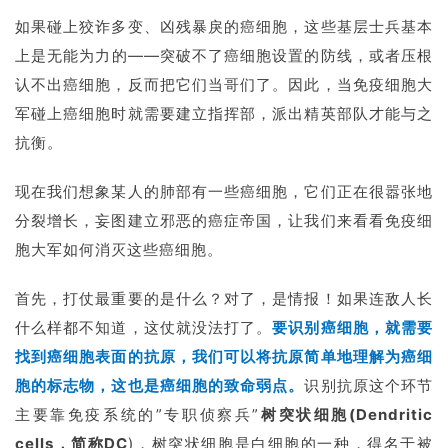
如果碰上狡诈多变、凶残暴戾的癌细胞，这些基层士兵基本
上是无能为力的——突破不了癌细胞设置的防线，或者压根
认不出癌细胞，反而把它们当哥们了。因此，当免疫细胞大
军碰上癌细胞时就需要建立指挥部，派出精英部队才能与之
抗衡。
现在我们想象某人的肺部有一些癌细胞，它们正在很嚣张地
分裂增长，妄图建立邪恶的癌症帝国，让我们来看看免疫细
胞大军如何消灭这些癌细胞。
首先，打仗最重要的是什么？对了，是情报！如果连敌人长
什么样都不知道，这仗就没法打了。
要识别癌细胞，就需要
找到癌细胞表面的抗原，我们可以将抗原简单地理解为癌细
胞的标志物，这也是癌细胞的致命弱点。
识别抗原这个环节
主要靠免疫系统的”专职侦察兵”
树突状细胞(Dendritic
cells，简称DC
)，树突状细胞是白细胞的一种，得名于被