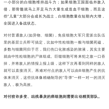
一小部分的白细胞维持战斗力；如果细胞王国面临外敌入
侵，那骨髓就马上开足马力大量生成造血干细胞，而且这
些”儿童”大部分会成长为战士，白细胞数量在短期内大增，
全国进入备战状态。
对付普通敌人(如异物、细菌)，免疫细胞大军只需派出队伍
里的基层士兵即可搞定，比如中性粒细胞一般与细菌死磕，
多数与细菌同归于尽，我们伤口化脓感染的脓液，其实主要
就由中性粒细胞的尸体组成。巨噬细胞可将来犯之敌一口吞
掉，并将敌人的情报上报上级，这样下次再看到同样的敌人
就可以直接消灭。再难对付点的敌人可以由B细胞产生的抗
体来消灭，这些抗体像精确制导的”导弹”一样一对一的消灭
敌人，极为高效。
对付狡诈多变、凶残暴戾的癌细胞则需要出动精英部队。