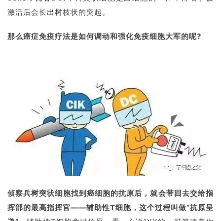
激活后会长出树枝状的突起。
那么癌症免疫疗法是如何调动和强化免疫细胞大军的呢?
首
页
行
业
资
讯
再
生
医
侦察兵树突状细胞找到癌细胞的抗原后，就会带回去交给指
学
挥部的最高指挥官——辅助性T细胞，这个过程叫做”抗原呈