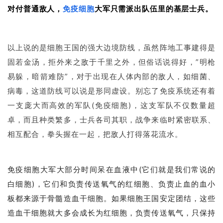
对付普通敌人，
免疫细胞
大军只需派出队伍里的基层士兵。
以上说的是细胞王国的强大边境防线，虽然阵地工事建得是
固若金汤，拒外来之敌于千里之外，但俗话说得好，”明枪
易躲，暗箭难防”，对于出现在人体内部的敌人，如细菌、
病毒，这道防线可以说是形同虚设。别忘了免疫系统还有着
一支庞大而高效的军队(免疫细胞)，这支军队不仅数量超
卓，而且种类繁多，士兵各司其职，战争来临时紧密联系、
相互配合，拳头握在一起，把敌人打得落花流水。
免疫细胞大军大部分时间呆在血液中(它们就是我们常说的
白细胞)，它们和负责传送氧气的红细胞、负责止血的血小
板都来源于骨髓造血干细胞。
如果细胞王国安定团结，这些
造血干细胞就大多会成长为红细胞，负责传送氧气，只保持