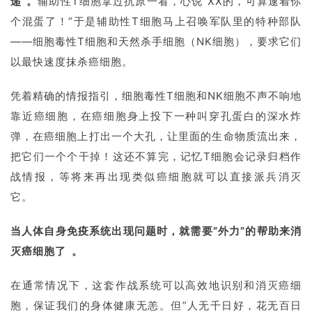
递”。
辅助性T细胞拿过抗原一看，心说”XX的，可算逮着你
个混蛋了！”于是辅助性T细胞马上召唤军队里的特种部队
临
登录
注册
床
——细胞毒性T细胞和天然杀手细胞（NK细胞），要求它们
转
以最快速度抹杀癌细胞。
化
凭着精确的情报指引，细胞毒性T细胞和NK细胞不声不响地
靠近癌细胞，在癌细胞身上投下一种叫穿孔蛋白的深水炸
会
弹，在癌细胞上打出一个大孔，让里面的生命物质流出来，
展
把它们一个个干掉！这还不算完，记忆T细胞会记录归档作
活
战情报，等将来再出现类似癌细胞就可以直接派兵消灭
动
它。
当人体自身免疫系统出现问题时，就需要”外力”的帮助来消
关
于
灭癌细胞了 。
我
们
在通常情况下，这套作战系统可以高效地识别和消灭癌细
胞，保证我们的身体健康无恙。但”人无千日好，花无百日