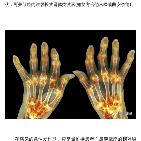
生
状，可关节腔内注射长效甾体类激素(如复方倍他米松或曲安奈德)。
医
学
临
登录
注册
床
转
化
会
展
活
动
关
在痛风的急性发作期，应尽量维持患者血尿酸浓度的相对稳