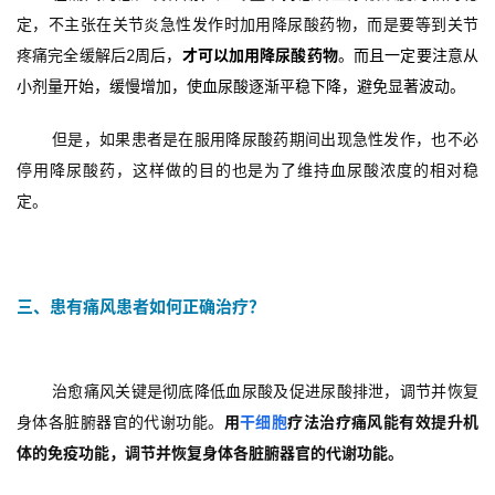
于
定，不主张在关节炎急性发作时加用降尿酸药物，而是要等到关节
我
疼痛完全缓解后2
周后，
才可以加用降尿酸药物
。而且一定要注意从
们
小剂量开始，缓慢增加，使血尿酸逐渐平稳下降，避免显著波动。
但是，如果患者是在服用降尿酸药期间出现急性发作，也不必
停用降尿酸药，这样做的目的也是为了维持血尿酸浓度的相对稳
定。
三、患有痛风患者如何正确治疗？
治愈痛风关键是彻底降低血尿酸及促进尿酸排泄，调节并恢复
身体各脏腑器官的代谢功能。
用
干细胞
疗法治疗痛风能有效提升机
体的免疫功能，调节并恢复身体各脏腑器官的代谢功能。