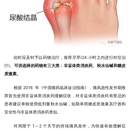
首
此时应及时予以药物治疗，推荐尽早(24 小时之内进行对症治
页
疗)。
可供选择的药物有三大类：非甾体类消炎药、秋水仙碱和糖皮
质激素。
行
根据 2016 年《中国痛风临床诊治指南》，痛风急性发作期推
业
荐首先使用非甾体类消炎药缓解症状，对非甾体类消炎药有禁忌的
资
讯
患者建议单独使用低剂量秋水仙碱，短期单用糖皮质激素其疗效和
安全性与非甾体类消炎药类似。
对局限于 1～2 个关节的持续痛风发作，为快速有效缓解症
再