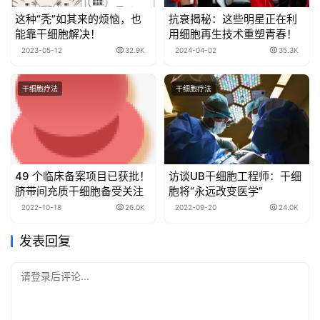
这种“秃”如其来的烦恼，也
抗衰揭秘：这些明星正在利
能靠干细胞解决！
用细胞再生技术重塑青春！
2023-05-12
32.9K
2024-04-02
35.3K
干细胞疗法
干细胞疗法
49 个临床备案项目已获批！
访谈UB干细胞工程师：干细
脐带间充质干细胞备受关注
胞将“永远改变医学”
2022-10-18
26.0K
2022-09-20
24.0K
发表回复
请登录后评论...