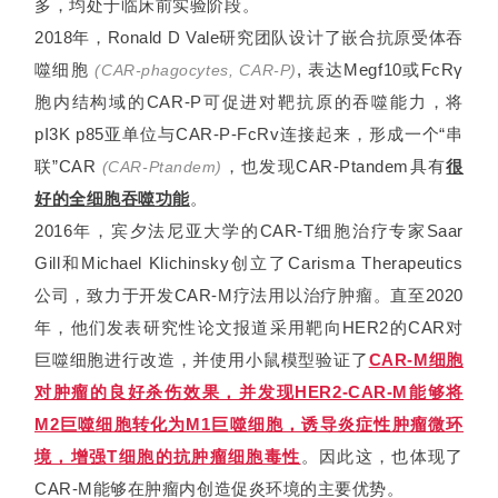
多，均处于临床前实验阶段。
2018年，Ronald D Vale研究团队设计了嵌合抗原受体吞
噬细胞
, 表达Megf10或FcRγ
(CAR-phagocytes, CAR-P)
胞内结构域的CAR-P可促进对靶抗原的吞噬能力，将
pI3K p85亚单位与CAR-P-FcRv连接起来，形成一个“串
联”CAR
，也发现CAR-Ptandem具有
很
(CAR-Ptandem)
好的全细胞吞噬功能
。
2016年，宾夕法尼亚大学的CAR-T细胞治疗专家Saar
Gill和Michael Klichinsky创立了Carisma Therapeutics
公司，致力于开发CAR-M疗法用以治疗肿瘤。直至2020
年，他们发表研究性论文报道采用靶向HER2的CAR对
巨噬细胞进行改造，并使用小鼠模型验证了
CAR-M细胞
对肿瘤的良好杀伤效果，并发现HER2-CAR-M能够将
M2巨噬细胞转化为M1巨噬细胞，诱导炎症性肿瘤微环
境，增强T细胞的抗肿瘤细胞毒性
。因此这，也体现了
CAR-M能够在肿瘤内创造促炎环境的主要优势。
首