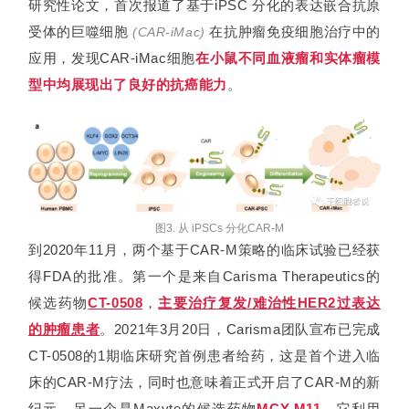
转
研究性论文，首次报道了基于iPSC 分化的表达嵌合抗原
化
受体的巨噬细胞
在抗肿瘤免疫细胞治疗中的
(CAR-iMac)
应用，发现CAR-iMac细胞
在小鼠不同血液瘤和实体瘤模
型中均展现出了良好的抗癌能力
。
会
展
活
动
图3. 从 iPSCs 分化CAR-M
关
到2020年11月，两个基于CAR-M策略的临床试验已经获
于
得FDA的批准。第一个是来自Carisma Therapeutics的
我
们
候选药物
CT-0508
，
主要治疗复发/难治性HER2过表达
的肿瘤患者
。2021年3月20日，Carisma团队宣布已完成
CT-0508的1期临床研究首例患者给药，这是首个进入临
床的CAR-M疗法，同时也意味着正式开启了CAR-M的新
纪元。
另一个是Maxyte的候选药物
MCY-M11
，它利用