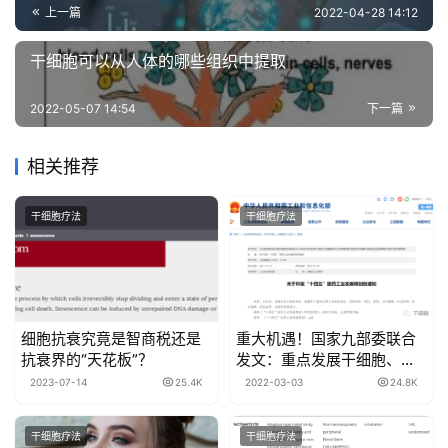
上一篇
2022-04-28 14:12
干细胞可以从人体的哪些组织中提取
2022-05-07 14:54
下一篇
相关推荐
干细胞疗法
干细胞疗法
细胞抗衰究竟是智商税还是
重大机遇！国家九部委联合
抗衰界的“天花板”？
发文：重点发展干细胞、免
疫细胞和基因治疗产品！
2023-07-14
25.4K
2022-03-03
24.8K
干细胞疗法
干细胞疗法