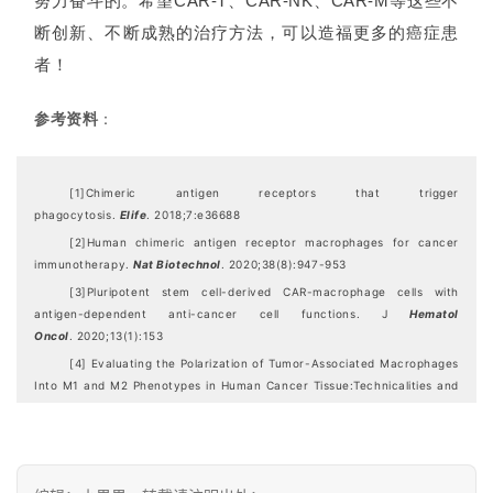
努力奋斗的。希望CAR-T、CAR-NK、CAR-M等这些不
断创新、不断成熟的治疗方法，可以造福更多的癌症患
者！
参考资料
：
[1]Chimeric antigen receptors that trigger
phagocytosis.
Elife
. 2018;7:e36688
[2]Human chimeric antigen receptor macrophages for cancer
immunotherapy.
Nat Biotechnol
. 2020;38(8):947-953
[3]Pluripotent stem cell-derived CAR-macrophage cells with
antigen-dependent anti-cancer cell functions. J
Hematol
Oncol
. 2020;13(1):153
[4] Evaluating the Polarization of Tumor-Associated Macrophages
Into M1 and M2 Phenotypes in Human Cancer Tissue:Technicalities and
Challenges in Routine Clinical Practice.
Front Oncol
.2019;9:1512.
[5]Human chimeric antigen receptormacrophages for cancer
immunotherapy.
Nat Biotechnol
. 2020;38(8):947-53.