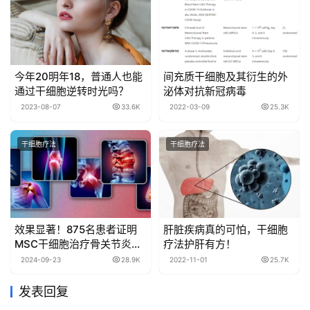
今年20明年18，普通人也能
间充质干细胞及其衍生的外
通过干细胞逆转时光吗？
泌体对抗新冠病毒
2023-08-07
33.6K
2022-03-09
25.3K
干细胞疗法
干细胞疗法
效果显著！875名患者证明
肝脏疾病真的可怕，干细胞
MSC干细胞治疗骨关节炎极
疗法护肝有方！
具潜力
2024-09-23
28.9K
2022-11-01
25.7K
发表回复