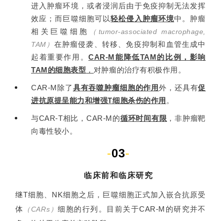
进入肿瘤环境，或者浸润后由于免疫抑制无法发挥
效应；而巨噬细胞可以
轻松侵入肿瘤环境
中。肿瘤
相关巨噬细胞
（tumor-associated macrophage,
在肿瘤侵袭、转移、免疫抑制和血管生成中
TAM）
起着重要作用。
CAR-M能降低TAM的比例，影响
TAM的细胞表型
，
对肿瘤的治疗有积极作用。
CAR-M除了
具有吞噬肿瘤细胞的作用
外，还具有
促
进抗原提呈能力和增强T细胞杀伤的作用
。
与CAR-T相比，CAR-M的
循环时间有限
，非肿瘤靶
向毒性较小。
-
03
-
临床前和临床研究
继T细胞、NK细胞之后，巨噬细胞正式加入嵌合抗原受
体
细胞的行列。目前关于CAR-M的研究并不
（CARs）