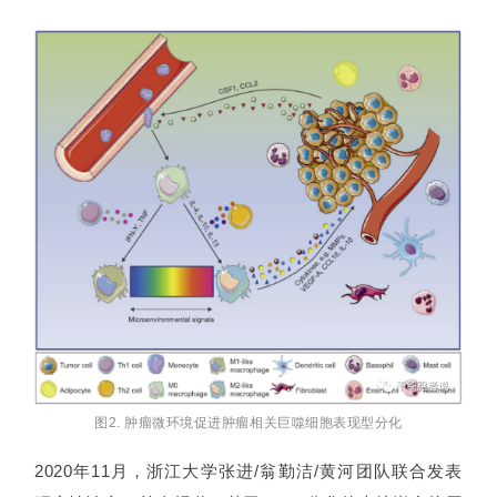
页
行
业
资
讯
再
生
医
学
图2. 肿瘤微环境促进肿瘤相关巨噬细胞表现型分化
临
登录
注册
2020年11月，浙江大学张进/翁勤洁/黄河团队联合发表
床