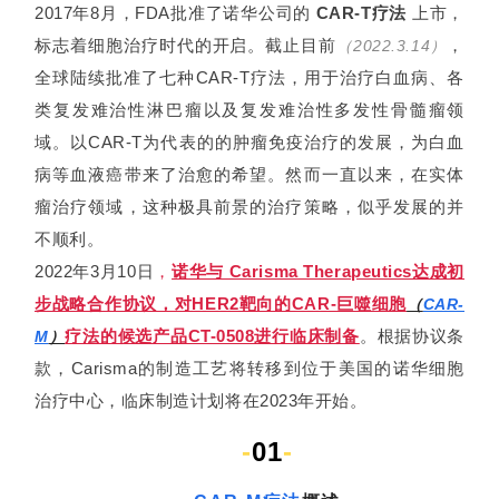
2017年8月，FDA批准了诺华公司的
CAR-T疗法
上市，
标志着细胞治疗时代的开启。
截止目前
，
（2022.3.14）
全球陆续批准了七种CAR-T疗法，用于治疗白血病、各
类复发难治性淋巴瘤以及复发难治性多发性骨髓瘤领
域。以CAR-T为代表的的肿瘤免疫治疗的发展，为白血
病等血液癌带来了治愈的希望。然而一直以来，在实体
瘤治疗领域，这种极具前景的治疗策略，似乎发展的并
不顺利。
2022年3月10日
，
诺华与 Carisma Therapeutics达成初
步战略合作协议，对HER2靶向的CAR-巨噬细胞
（
CAR-
疗法的候选产品CT-0508进行临床制备
。
根据协议条
M
）
款，Carisma的制造工艺将转移到位于美国的诺华细胞
治疗中心，临床制造计划将在2023年开始。
-
01
-