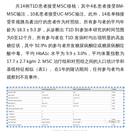
生
共14例T1D患者接受MSC移植；其中4名患者接受BM-
医
MSC输注，10名患者接受UC-MSC输注。此外，14名单独接
学
受常规胰岛素治疗的患者作为对照组。所有参与者的平均年
龄为 18.3 ± 9.3 岁，从诊断出 T1D 到参加本研究的时间范围
为0至12个月。所有参与者在 T1D 发病时均出现明显的高血
临
糖症状，其中 92.9% 的参与者并发糖尿病酮症或糖尿病酮症
登录
注册
床
酸中毒。平均 HbA1c 水平为 9.9 ± 3.0%，平均体重指数为
转
17.7 ± 2.7 kg/m 2. MSC 治疗组和对照组之间的人口统计学和
化
基线特征相似（表1）。在1年的随访期间，任何参与者均未
观察到不良事件。
会
展
活
动
关