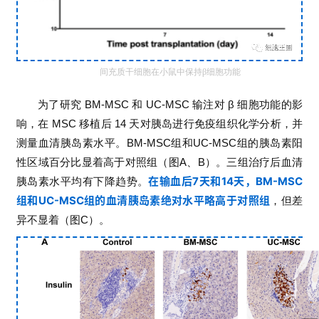
间充质干细胞在小鼠中保持β细胞功能
为了研究
BM-MSC
和
UC-MSC
输注对
β
细胞功能的影
响，在
MSC
移植后
14
天对胰岛进行免疫组织化学分析，并
测量血清胰岛素水平。
BM-MSC
组和
UC-MSC
组的胰岛素阳
性区域百分比显着高于对照组（图
A
、
B
）。三组治疗后血清
在输血后7天和14天，BM-MSC
胰岛素水平均有下降趋势。
组和UC-MSC组的血清胰岛素绝对水平略高于对照组
，但差
异不显着（图
C
）。