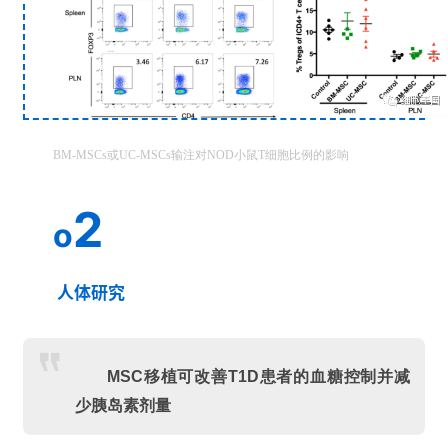
BM-MSCs或UC-MSCs输注对NOD小鼠T细胞比例的影响
首
页
2
o
行
人体研究
业
资
讯
MSC
移植可改善
T1D
患者的血糖控制并减
少胰岛素剂量
再