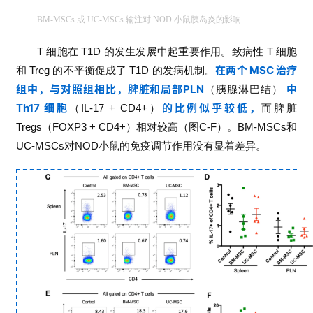
BM-MSCs 或 UC-MSCs 输注对 NOD 小鼠胰岛炎的影响
T
细胞在
T1D
的发生发展中起重要作用。致病性
T
细胞
在两个 MSC 治疗
和
Treg
的不平衡促成了
T1D
的发病机制。
组中，与对照组相比，脾脏和局部PLN
中
（胰腺淋巴结）
Th17 细胞
的比例似乎较低，
（
IL-17 + CD4+
）
而脾脏
Tregs
（
FOXP3 + CD4+
）相对较高（图
C-F
）。
BM-MSCs
和
UC-MSCs
对
NOD
小鼠的免疫调节作用没有显着差异。