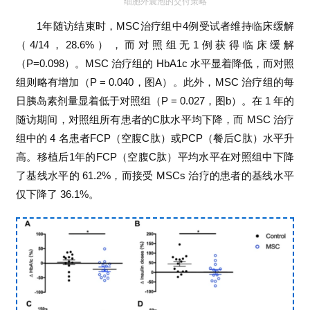
细胞外囊泡的交付策略
于
1
年随访结束时，
MSC
治疗组
中
4
例
受试
者维持临床缓解
我
（
4/14
，
28.6%
），而对照组无
1
例获得临床缓解
们
（
P=0.098
）。
MSC
治疗组的
HbA1c
水平显着降低，而对照
组则略有增加（
P = 0.040
，图
A
）。此外，
MSC
治疗组的每
日胰岛素剂量显着低于对照组（
P = 0.027
，图b）。在
1
年的
随访期间，对照组所有患者的
C
肽水平均下降，而
MSC
治疗
组中的
4
名患者
FCP（空腹C肽）
或
PCP（餐后C肽）
水平升
高。移植后
1
年的
FCP（空腹C肽）
平均水平在对照组中下降
了基线水平的
61.2%
，而接受
MSCs
治疗的患者的基线水平
仅下降了
36.1%
。