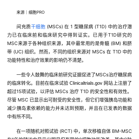
来源｜细胞PRO
间充质
干细胞
(MSCs)
在
1
型糖尿病
(T1D)
中的治疗潜
力已在临床前和临床研究中得到证实。已用于
T1D
研究的
MSC
来源于各种组织来源，其中最常用的是骨髓
(BM)
和脐
带
(UC)
组织。然而，
不同的
组织来源对
MSCs
在
T1D
中的
功能特性和治疗效果的影响仍不清楚。
一些令人鼓舞的临床前研究证据促进了MSCs治疗糖尿病
的临床转化。目前在临床试验
网站上注册了
Clinicaltrials.gov
超过15项试验，以评估 MSCs 治疗 T1D 的安全性和有效性。
尽管 MSC 已显示出可耐受的安全性，但它们增强胰岛功能和
减少胰岛素依赖的能力并未达到预期，并且在已发表的数据
中有所不同。
在一项随机对照试验 (RCT) 中，单次移植自体 BM-MSC