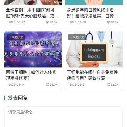
全球首例！用干细胞“创可
身患多年的白癜风终于治
贴”修补先天心脏缺陷，或能
好！细胞疗法证实，白癜风
一次实现永久修复
并非无药可治
2023-06-27
29.5K
2023-09-08
46.8K
干细胞疗法
干细胞疗法
回输干细胞 | 如何对人体实
干细胞能在哪些自身免疫性
现精准修复？
疾病应用？建议收藏
2023-03-14
25.0K
2023-02-21
22.2K
发表回复
请登录后评论...