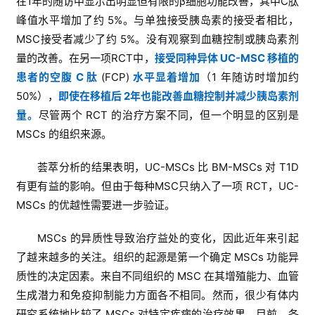
在1年的随访中显示出明显但有限的β细胞功能改善，其中C肽
峰值水平增加了约 5%。与单独接受胰岛素的接受者相比，
MSC接受者减少了约 5%。没有观察到血糖控制或胰岛素剂
量的改善。在另一项RCT中，
接受同种异体 UC-MSC 移植的
患者的空腹 C 肽
(FCP)
水平显着增加
（1 年随访时增加约
50%），
即使在移植后 2年也能改善血糖控制并减少胰岛素剂
量。
尽管两个 RCT 的治疗方案不同，但一个明显的区别是
MSCs 的组织来源。
荟萃分析的结果表明，UC-MSCs 比 BM-MSCs 对 T1D
有更有益的影响。但由于每种MSC只纳入了一项 RCT，UC-
MSCs 的优越性需要进一步验证。
MSCs 的异质性导致治疗益处的变化，因此近年来引起
了越来越多的关注。组织的起源是第一个确定 MSCs 功能异
质性的决定因素。来自不同组织的 MSC 在其增殖能力、血管
生成潜力和免疫抑制能力方面各不相同。然而，很少有体内
研究系统地比较了 MSCs 对特定疾病的治疗效果。目前，各