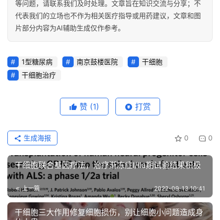
等问题，请联系我们及时处理。文章旨在知识交流与分享；不
代表我们的立场也不作为相关医疗指导或用药建议，文章和图
片部分内容为AI辅助生成仅作参考。
1型糖尿病
南京鼓楼医院
干细胞
干细胞治疗
赞
(1)
打赏
生成海报
0
0
干细胞联合基因疗法，治疗渐冻症I/IIa期试验结果积极
上一篇
2022-09-13 10:41
干细胞三大作用修复细胞损伤，别让细胞小问题造成身