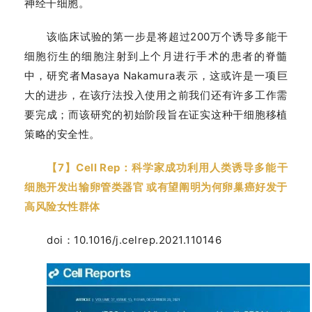
神经干细胞。
再
生
该临床试验的第一步是将超过200万个诱导多能干
医
细胞衍生的细胞注射到上个月进行手术的患者的脊髓
学
中，研究者Masaya Nakamura表示，这或许是一项巨
大的进步，在该疗法投入使用之前我们还有许多工作需
要完成；而该研究的初始阶段旨在证实这种干细胞移植
临
登录
注册
床
策略的安全性。
转
化
【7】Cell Rep：科学家成功利用人类诱导多能干
细胞开发出输卵管类器官 或有望阐明为何卵巢癌好发于
高风险女性群体
会
展
doi：10.1016/j.celrep.2021.110146
活
动