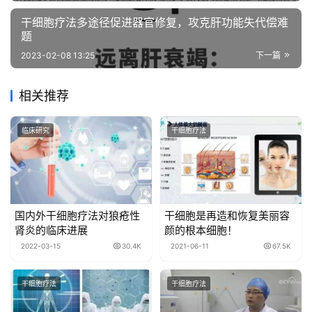
干细胞疗法多途径促进器官修复，攻克肝功能失代偿难
题
2023-02-08 13:25
下一篇
相关推荐
临床研究
干细胞疗法
国内外干细胞疗法对狼疮性
干细胞是再造和恢复美丽容
肾炎的临床进展
颜的根本细胞！
2022-03-15
30.4K
2021-06-11
67.5K
干细胞疗法
干细胞疗法