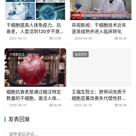
干细胞提高人体免疫力、抗
央视新闻：干细胞技术近年
衰老，人类活到120岁不是
逐渐成熟并进入临床转化
梦！
2022-04-12
23.8K
2024-04-09
26.2K
干细胞疗法
临床研究
细胞抗衰老是通过输注特定
王福生院士：脐带间充质干
数量的干细胞，激活人体自
细胞显著改善失代偿性肝硬
身的“自愈功能”
化的肝功能，提高长期生存
2025-09-07
28.4K
2022-05-16
36.3K
率
发表回复
请登录后评论...