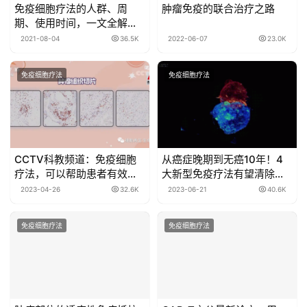
免疫细胞疗法的人群、周
肿瘤免疫的联合治疗之路
期、使用时间，一文全解
答！
2021-08-04
36.5K
2022-06-07
23.0K
免疫细胞疗法
免疫细胞疗法
CCTV科教频道：免疫细胞
从癌症晚期到无癌10年！4
疗法，可以帮助患者有效对
大新型免疫疗法有望清除全
抗肿瘤！
身肿瘤！
2023-04-26
32.6K
2023-06-21
40.6K
免疫细胞疗法
免疫细胞疗法