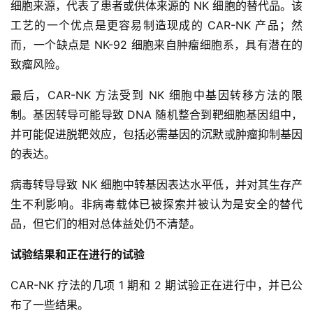
细胞来源，代表了患者或供体来源的 NK 细胞的替代品。该
动
工艺的一个优点是更容易制造现成的 CAR-NK 产品；然
而，一个缺点是 NK-92 细胞来自肿瘤细胞系，具有潜在的
致瘤风险。
关
于
最后，CAR-NK 方法受到 NK 细胞中基因转移方法的限
我
制。基因转导可能导致 DNA 随机整合到靶细胞基因组中，
们
并可能促进脱靶效应，包括必需基因的沉默或肿瘤抑制基因
的表达。
病毒转导导致 NK 细胞中转基因表达水平低，并对其生存产
生不利影响。非病毒载体已被探索并被认为是安全的替代
品，但它们的相对总体益处仍不清楚。
试验结果和正在进行的试验
CAR-NK 疗法的几项 1 期和 2 期试验正在进行中，并已公
布了一些结果。