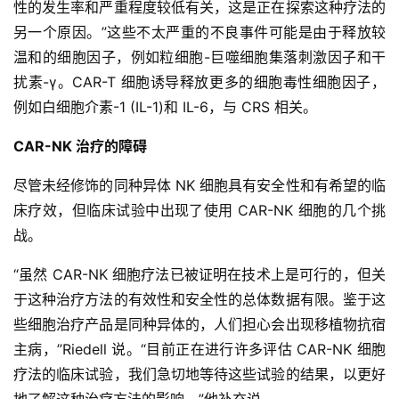
性的发生率和严重程度较低有关，这是正在探索这种疗法的
另一个原因。”这些不太严重的不良事件可能是由于释放较
温和的细胞因子，例如粒细胞-巨噬细胞集落刺激因子和干
扰素-γ。CAR-T 细胞诱导释放更多的细胞毒性细胞因子，
例如白细胞介素-1 (IL-1)和 IL-6，与 CRS 相关。
CAR-NK 治疗的障碍
尽管未经修饰的同种异体 NK 细胞具有安全性和有希望的临
床疗效，但临床试验中出现了使用 CAR-NK 细胞的几个挑
战。
首
页
“虽然 CAR-NK 细胞疗法已被证明在技术上是可行的，但关
于这种治疗方法的有效性和安全性的总体数据有限。鉴于这
些细胞治疗产品是同种异体的，人们担心会出现移植物抗宿
行
主病，”Riedell 说。“目前正在进行许多评估 CAR-NK 细胞
业
疗法的临床试验，我们急切地等待这些试验的结果，以更好
资
地了解这种治疗方法的影响，”他补充说。