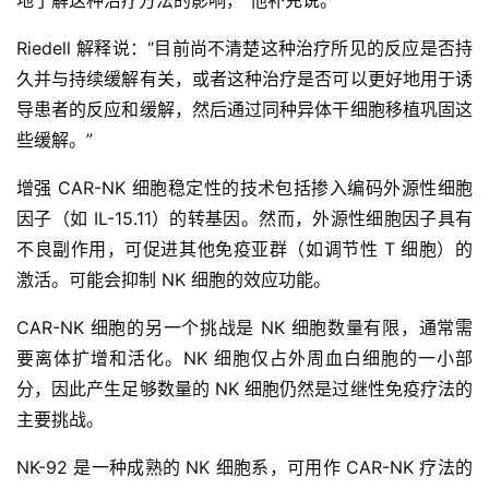
讯
Riedell 解释说：“目前尚不清楚这种治疗所见的反应是否持
久并与持续缓解有关，或者这种治疗是否可以更好地用于诱
再
导患者的反应和缓解，然后通过同种异体干细胞移植巩固这
生
些缓解。”
医
学
增强 CAR-NK 细胞稳定性的技术包括掺入编码外源性细胞
因子（如 IL-15.11）的转基因。然而，外源性细胞因子具有
不良副作用，可促进其他免疫亚群（如调节性 T 细胞）的
临
激活。可能会抑制 NK 细胞的效应功能。
登录
注册
床
转
CAR-NK 细胞的另一个挑战是 NK 细胞数量有限，通常需
化
要离体扩增和活化。NK 细胞仅占外周血白细胞的一小部
分，因此产生足够数量的 NK 细胞仍然是过继性免疫疗法的
主要挑战。
会
展
NK-92 是一种成熟的 NK 细胞系，可用作 CAR-NK 疗法的
活