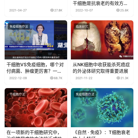
干细胞是抗衰老的有效方
法！盘点近期研究进展
2021-04-27
27.8K
2022-10-07
25.6K
免疫细胞疗法
临床研究
干细胞VS免疫细胞，哪个对
从NK细胞中收获能杀死癌症
付病菌、肿瘤更厉害？一文
的外泌体研究取得重要进展
看懂~
2022-12-09
68.7K
2021-11-22
21.3K
干细胞疗法
免疫细胞疗法
在一项新的干细胞研究中，
《自然 · 免疫》：T细胞衰老