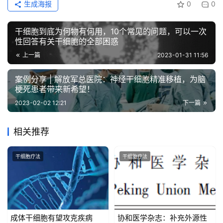
生成海报
0
0
干细胞到底为何物有何用，10个常见的问题，可以一次
性回答有关干细胞的全部困惑
上一篇
2023-01-31 11:56
案例分享 | 解放军总医院：神经干细胞精准移植，为脑
梗死患者带来新希望！
2023-02-02 12:21
下一篇
相关推荐
干细胞疗法
干细胞疗法
成体干细胞有望攻克疾病
协和医学杂志：补充外源性