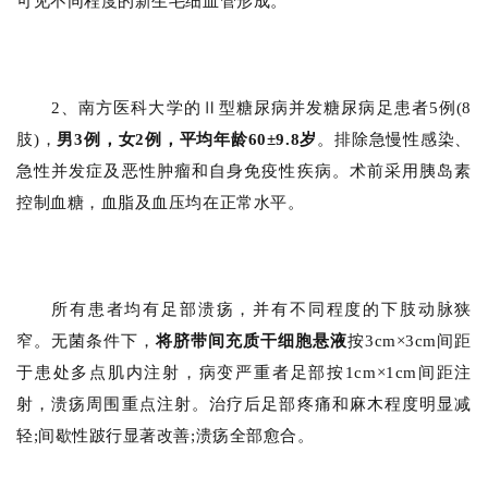
可见不同程度的新生毛细血管形成。
2、南方医科大学的Ⅱ型糖尿病并发糖尿病足患者5例(8
肢)，
男3例，女2例，平均年龄60±9.8岁
。排除急慢性感染、
急性并发症及恶性肿瘤和自身免疫性疾病。术前采用胰岛素
控制血糖，血脂及血压均在正常水平。
所有患者均有足部溃疡，并有不同程度的下肢动脉狭
窄。无菌条件下，
将脐带间充质干细胞悬液
按3cm×3cm间距
于患处多点肌内注射，病变严重者足部按1cm×1cm间距注
射，溃疡周围重点注射。治疗后足部疼痛和麻木程度明显减
轻;间歇性跛行显著改善;溃疡全部愈合。