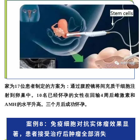
动
关
于
我
们
家为17位患者制定的方案为：通过腹腔镜将间充质干细胞注
射到卵巢中。10名已经怀孕的女性在回输4周后雌激素和
AMH的水平升高。三个月后成功怀孕。
案例8：免疫细胞对抗实体瘤效果显
著，患者接受治疗后肿瘤全部消失