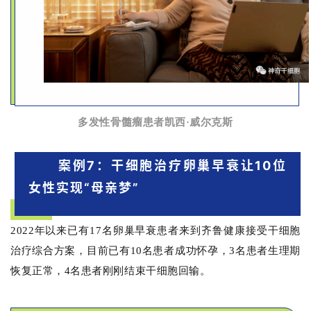
再
生
医
学
多发性骨髓瘤患者凯西·威尔克斯
临
案例7：干细胞治疗卵巢早衰让10位
登录
注册
床
女性实现“母亲梦”
转
化
2022年以来已有17名卵巢早衰患者来到齐鲁健康接受干细胞
治疗综合方案，目前已有10名患者成功怀孕，3名患者生理期
会
恢复正常，4名患者刚刚结束干细胞回输。
展
活