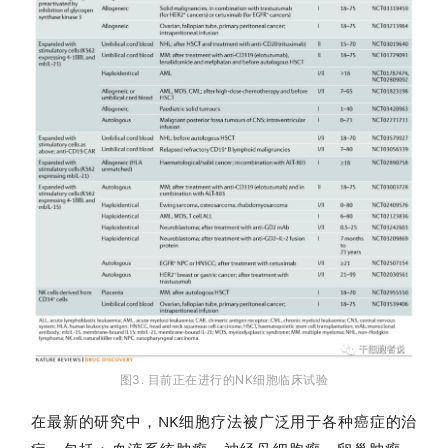
临
登录
注册
床
转
化
会
展
活
动
关
图3. 目前正在进行的NK细胞临床试验
于
我
在最新的研究中，NK细胞疗法被广泛用于各种癌症的治
们