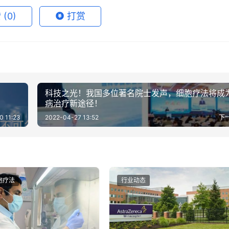
赞
(0)
打赏
科技之光！我国多位著名院士发声，细胞疗法将成
病治疗新途径！
0 11:23
2022-04-27 13:52
下
胞疗法
行业动态