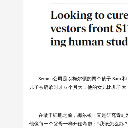
Semma公司是
以梅尔顿
的两个孩子 Sam 和
儿子被确诊时才 6 个月大，
他的
女儿
比
儿子大 
在做干细胞之前，梅尔顿
一直是研究青蛙
他
像每一个父母一样开始考虑：
“我该怎么办