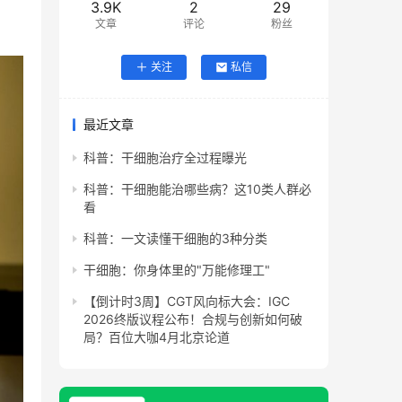
3.9K
2
29
文章
评论
粉丝
关注
私信
最近文章
科普：干细胞治疗全过程曝光
科普：干细胞能治哪些病？这10类人群必
看
科普：一文读懂干细胞的3种分类
干细胞：你身体里的"万能修理工"
【倒计时3周】CGT风向标大会：IGC
2026终版议程公布！合规与创新如何破
局？百位大咖4月北京论道