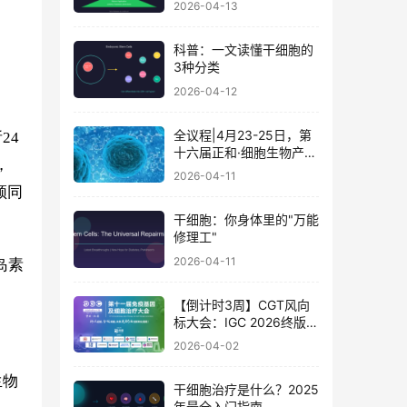
2026-04-13
科普：一文读懂干细胞的
3种分类
2026-04-12
全议程|4月23-25日，第
24
十六届正和·细胞生物产业
，
大会暨细胞治疗与再生医
2026-04-11
学大会
顿同
干细胞：你身体里的"万能
修理工"
2026-04-11
岛素
【倒计时3周】CGT风向
标大会：IGC 2026终版议
程公布！合规与创新如何
2026-04-02
破局？百位大咖4月北京
论道
生物
干细胞治疗是什么？2025
年最全入门指南