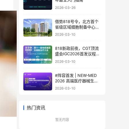
2026-03-26
借势818号令，北方首个
省级区域细胞制备中心落
地
2026-03-10
818新政前夜，CGT顶流
盛会IGC2026首发议程公
布！体内细胞/基因治疗/
2026-03-10
干细胞外泌体/mRNA/双
轨制闭门会，2000+产业
#阵容首发 | NEW-MED
决策者4月齐聚北京
2026 高端医疗器械生物
材料研发及应用峰会 北京
2026-03-10
·3月17日
热门资讯
暂无内容