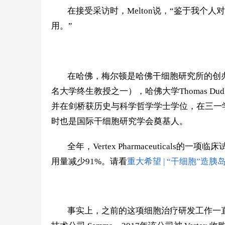
在接受采访时，Melton说，“鉴于我个
用。”
在哈佛，梅尔顿是哈佛干细胞研究所的创
名大学终生教授之一），哈佛大学Thomas Du
并在剑桥获历史与科学哲学学士学位，在三一
时也是国际干细胞研究学会奠基人。
全年，
Vertex Pharmaceutic
als
的一项临床
用量减少91%。请看
重大希望 | “干细胞”造
事
实上，之前的
这项细胞治疗
研发
工作一