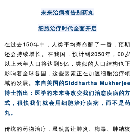
业
资
未来治病将告别药丸
讯
细胞治疗时代全面开启
再
在过去150年中，人类平均寿命翻了一番，预期
生
还会持续增长。在我国，预计到2050年，60岁
医
学
以上老年人口将达到5亿，类似的人口结构也正
影响着全球各国，这些因素正在加速细胞治疗领
域的发展。
来自美国的Siddhartha Mukherjee
临
登录
注册
博士指出：医学的未来将改变我们治愈疾病的方
床
转
式，很快我们就会用细胞治疗疾病，而不是药
化
丸。
传统的药物治疗，虽然曾让肺炎、梅毒、肺结核
会