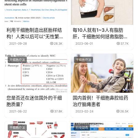
利用干细胞制造出胚胎样结
每10人就有1~3人有脂肪
构！人类以后可以“无性繁
肝，干细胞如何拯救脂肪
衍”了？
肝？
2021-09-28
28.3K
2023-06-01
37.7K
干细胞疗法
干细胞疗法
您是否还在迷信国外的干细
国内首例！干细胞鼻腔给药
胞质量？
治疗脑瘫患者
2021-06-22
37.8K
2023-02-24
26.5K
干细胞疗法
行业动态