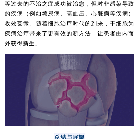
等过去的不治之症成功被治愈，但对非感染导致
展
活
的疾病（例如糖尿病、高血压、心脏病等疾病）
动
收效甚微。随着细胞治疗时代的到来，干细胞为
疾病治疗带来了更有效的新方法，让患者由内而
外获得新生。
关
于
我
们
总结与展望