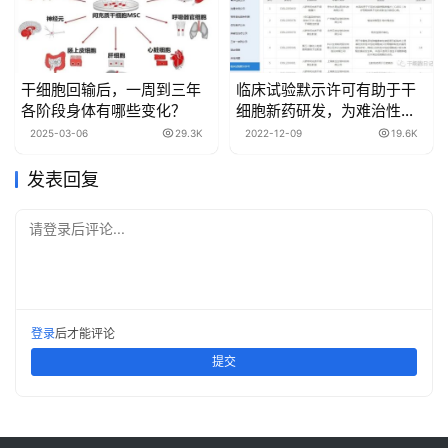
干细胞回输后，一周到三年
临床试验默示许可有助于干
各阶段身体有哪些变化？
细胞新药研发，为难治性疾
病治疗带来新希望
2025-03-06
29.3K
2022-12-09
19.6K
发表回复
请登录后评论...
登录
后才能评论
提交