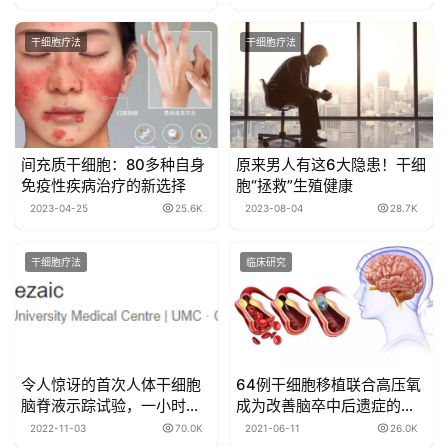
胞疗法治疗血液系统恶性肿
瘤之旅（三）
干细胞疗法
干细胞疗法
间充质干细胞：80多种自身
原来男人有这6大隐患！干细
免疫性疾病治疗的新选择
胞“拯救”生殖健康
2023-04-25
25.6K
2023-08-04
28.7K
干细胞疗法
临床研究
令人惊讶的首次人体干细胞
64例干细胞移植联合高压氧
脑脊液示踪试验，一小时干
成为改善脑卒中后遗症的新
细胞汇聚损伤处！！！
途径
2022-11-03
70.0K
2021-06-11
26.0K