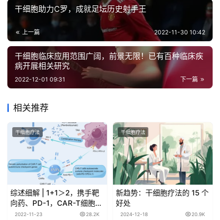
干细胞助力C罗，成就足坛历史射手王
上一篇
2022-11-30 10:42
干细胞临床应用范围广阔，前景无限！已有百种临床疾
病开展相关研究
2022-12-01 09:31
下一篇
相关推荐
干细胞疗法
干细胞疗法
综述细解 | 1+1＞2，携手靶
新趋势：干细胞疗法的 15 个
向药、PD-1，CAR-T细胞疗
好处
法的提效之旅——CAR-T细
2022-11-23
28.2K
2024-12-18
20.9K