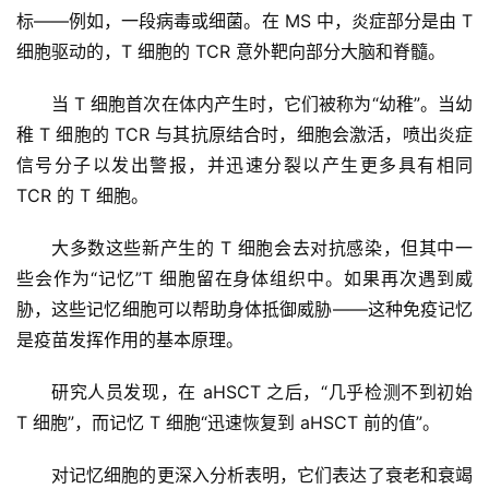
标——例如，一段病毒或细菌。在 MS 中，炎症部分是由 T 
细胞驱动的，T 细胞的 TCR 意外靶向部分大脑和脊髓。
再
生
当 T 细胞首次在体内产生时，它们被称为“幼稚”。当幼
医
稚 T 细胞的 TCR 与其抗原结合时，细胞会激活，喷出炎症
学
信号分子以发出警报，并迅速分裂以产生更多具有相同 
TCR 的 T 细胞。
临
登录
注册
大多数这些新产生的 T 细胞会去对抗感染，但其中一
床
转
些会作为“记忆”T 细胞留在身体组织中。如果再次遇到威
化
胁，这些记忆细胞可以帮助身体抵御威胁——这种免疫记忆
是疫苗发挥作用的基本原理。
会
研究人员发现，在 aHSCT 之后，“几乎检测不到初始 
展
T 细胞”，而记忆 T 细胞“迅速恢复到 aHSCT 前的值”。
活
动
对记忆细胞的更深入分析表明，它们表达了衰老和衰竭