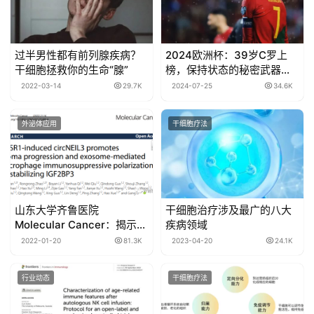
过半男性都有前列腺疾病？
2024欧洲杯：39岁C罗上
干细胞拯救你的生命“腺”
榜，保持状态的秘密武器竟
然是干细胞
2022-03-14
29.7K
2024-07-25
34.6K
外泌体应用
干细胞疗法
山东大学齐鲁医院
干细胞治疗涉及最广的八大
Molecular Cancer：揭示脑
疾病领域
胶质瘤外泌体促进肿瘤免疫
2022-01-20
81.3K
2023-04-20
24.1K
抑制微环境形成的新机制
行业动态
干细胞疗法