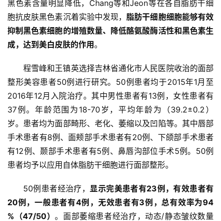
黑色素含量明显降低，Chang等和Jeon等在各自脂肪干细
资
胞抗皮肤黑色素沉着实验中发现，
脂肪干细胞
细胞能够有效
讯
抑制黑色素细胞的增殖数量、降低酪氨酸酶活性和黑色素生
成，达到美白皮肤的作用
。
再
程雪峰和王镇英选择吉林省通化市人民医院收治的面部
生
整形美容患者50例进行研究。50例患者均于2015年1月至
医
2016年12月入院治疗。其中男性患者有13例，女性患者有
学
37例。年龄范围为18-70岁，平均年龄为（39.2±0.2）
岁。患者均为面部畸形、老化、萎缩以及凹陷等。其中唇部
临
手术患者有8例、面颊部手术患者有20例、下颌部手术患者
登录
注册
床
有12例、颞部手术患者有5例、鼻唇沟部位手术5例。50例
转
患者均予以应用自体脂肪干细胞进行面部整形。
化
50例患者经治疗，
显示完美患者有23例，有效患者有
20例，一般患者有4例，无效患者有3例，总有效率为94 
会
%（47/50）
。面部萎缩患者经治疗，动态/静态皱纹数量