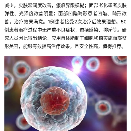
展
减少，皮肤湿润度改善，瘢痕界限模糊；面部老化患者皮肤
活
弹性、光泽度改善明显；面部凹陷畸形患者凹陷、畸形改
动
善，治疗效果满意。1例患者接受2次治疗后效果理想。50
例患者治疗过程中无严重不良症状，包括感染、排斥等。研
关
究人员因此得出结论：应用自体脂肪干细胞移植实施面部整
于
形美容，能够有效提高治疗效果，且安全性高，值得推荐。
我
们