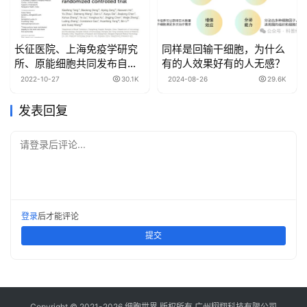
长征医院、上海免疫学研究
同样是回输干细胞，为什么
所、原能细胞共同发布自体
有的人效果好有的人无感？
NK细胞输注影响衰老的研究
2022-10-27
30.1K
2024-08-26
29.6K
数据
发表回复
请登录后评论...
登录
后才能评论
提交
Copyright © 2021-
2026
细胞世界
版权所有
广州栩翔科技有限公司