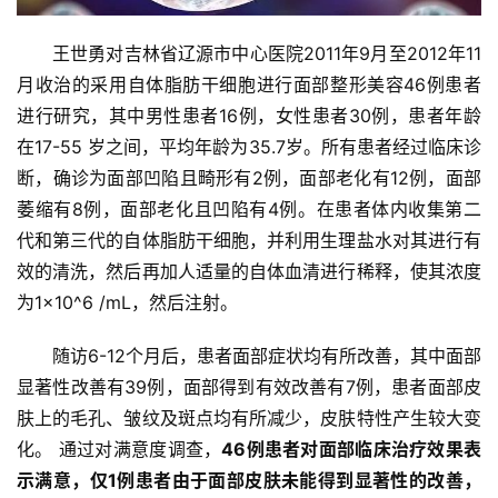
王世勇对吉林省辽源市中心医院2011年9月至2012年11
月收治的采用自体脂肪干细胞进行面部整形美容46例患者
进行研究，其中男性患者16例，女性患者30例，患者年龄
在17-55 岁之间，平均年龄为35.7岁。所有患者经过临床诊
断，确诊为面部凹陷且畸形有2例，面部老化有12例，面部
萎缩有8例，面部老化且凹陷有4例。在患者体内收集第二
代和第三代的自体脂肪干细胞，并利用生理盐水对其进行有
效的清洗，然后再加人适量的自体血清进行稀释，使其浓度
为1×10^6 /mL，然后注射。
随访6-12个月后，患者面部症状均有所改善，其中面部
显著性改善有39例，面部得到有效改善有7例，患者面部皮
肤上的毛孔、皱纹及斑点均有所减少，皮肤特性产生较大变
化。 通过对满意度调查，
46例患者对面部临床治疗效果表
示满意
，
仅1例患者由于面部皮肤未能得到显著性的改善
，