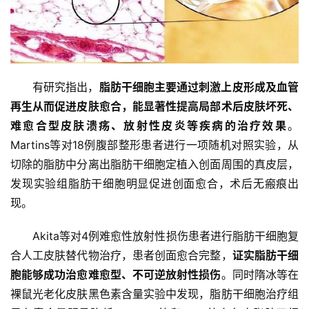
有研究指出，
脂肪干细胞
主要通过刺激上皮形成及血管
再生从而促进皮肤愈合，能显著性提高局部术后皮肤坏死、
难愈合型皮肤溃疡、放射性皮炎等疾病的治疗效果
。
Martins等对18例腹部整形患者进行一项随机对照实验，从
切除的脂肪中分离出脂肪干细胞定植入创面周围的真皮层，
发现实验组脂肪干细胞明显促进创面愈合，术后无瘢痕出
现。
首
页
Akita等对4例难愈性放射性损伤患者进行脂肪干细胞复
合人工皮肤替代物治疗，患者创面愈合完整，
证实
脂肪干细
胞
能够成功治愈难愈型、不可逆放射性损伤
。同时隋冰等在
行
裸鼠光老化皮肤黑色素含量实验中发现，脂肪干细胞治疗组
业