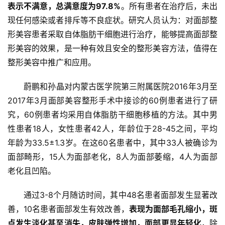
表示不满意
，
总满意度为
97.8
%
。所有患者在治疗后，未出
现任何感染或者排斥等不良症状。研究人员认为：对面部整
形美容患者采取自体脂肪干细胞进行治疗，能够提高面部整
形美容的效果，是一种有效且安全的整形美容方法，值得在
整形美容中推广和应用。
蔚鹏和孙晶对内蒙古医学院第三附属医院2016年3月至
2017年3月面部美容整形手术中接诊的60例患者进行了研
究，60例患者均采用自体脂肪干细胞移植的方法。其中男
性患者18人，女性患者42人，年龄位于28-45之间，平均
年龄为33.5±1.3岁。在这60名患者中，其中33人被确诊为
面部畸形，15人为面部老化，8人为面部萎缩，4人为面部
老化且凹陷。
通过3-8个月随访时间，其中48名患者面部发生显著改
善，10名患者面部发生有效改善，
表现为面部毛孔缩小，斑
点发生淡化甚至消失，皮肤弹性增加，面部更显年轻化
，除