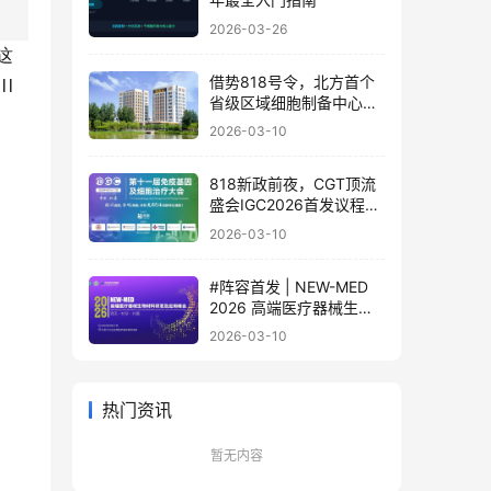
2026-03-26
这
借势818号令，北方首个
 
省级区域细胞制备中心落
地
2026-03-10
818新政前夜，CGT顶流
盛会IGC2026首发议程公
布！体内细胞/基因治疗/
2026-03-10
干细胞外泌体/mRNA/双
轨制闭门会，2000+产业
#阵容首发 | NEW-MED
决策者4月齐聚北京
2026 高端医疗器械生物
材料研发及应用峰会 北京
2026-03-10
·3月17日
热门资讯
暂无内容