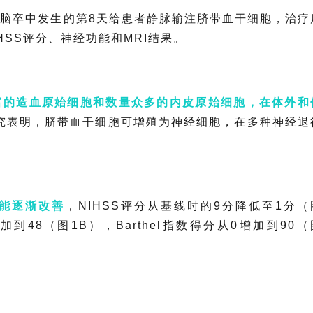
脑卒中发生的第8天给患者静脉输注脐带血干细胞，治疗
HSS评分、神经功能和MRI结果。
富的造血原始细胞和数量众多的内皮原始细胞，在体外和
究表明，脐带血干细胞可增殖为神经细胞，在多种神经退
能逐渐改善
，NIHSS评分从基线时的9分降低至1分（
加到48（图1B），Barthel指数得分从0增加到90（