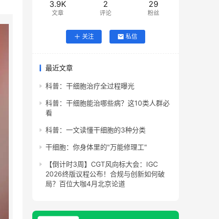
3.9K
2
29
文章
评论
粉丝
关注
私信
最近文章
科普：干细胞治疗全过程曝光
科普：干细胞能治哪些病？这10类人群必
看
科普：一文读懂干细胞的3种分类
干细胞：你身体里的"万能修理工"
【倒计时3周】CGT风向标大会：IGC
2026终版议程公布！合规与创新如何破
局？百位大咖4月北京论道