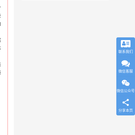
个
些
向
然
体
联系我们
，
装
微信客服
砸
微信公众号
分享本页