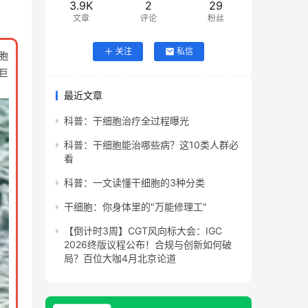
3.9K
2
29
文章
评论
粉丝
关注
私信
胞
为巨
最近文章
科普：干细胞治疗全过程曝光
科普：干细胞能治哪些病？这10类人群必
看
科普：一文读懂干细胞的3种分类
干细胞：你身体里的"万能修理工"
【倒计时3周】CGT风向标大会：IGC
2026终版议程公布！合规与创新如何破
局？百位大咖4月北京论道