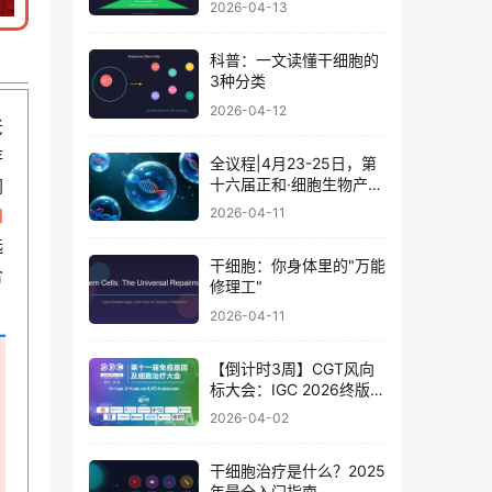
2026-04-13
科普：一文读懂干细胞的
3种分类
2026-04-12
老
存
全议程|4月23-25日，第
十六届正和·细胞生物产业
同
大会暨细胞治疗与再生医
2026-04-11
和
学大会
选
干细胞：你身体里的"万能
含
修理工"
2026-04-11
【倒计时3周】CGT风向
标大会：IGC 2026终版议
程公布！合规与创新如何
2026-04-02
破局？百位大咖4月北京
论道
干细胞治疗是什么？2025
年最全入门指南