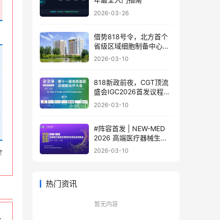
2026-03-26
借势818号令，北方首个
省级区域细胞制备中心落
地
2026-03-10
818新政前夜，CGT顶流
盛会IGC2026首发议程公
布！体内细胞/基因治疗/
2026-03-10
干细胞外泌体/mRNA/双
轨制闭门会，2000+产业
#阵容首发 | NEW-MED
决策者4月齐聚北京
2026 高端医疗器械生物
材料研发及应用峰会 北京
2026-03-10
症
·3月17日
热门资讯
暂无内容
身