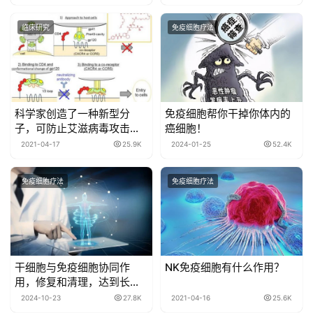
临床研究
免疫细胞疗法
科学家创造了一种新型分
免疫细胞帮你干掉你体内的
子，可防止艾滋病毒攻击免
癌细胞！
疫细胞
2021-04-17
25.9K
2024-01-25
52.4K
免疫细胞疗法
免疫细胞疗法
干细胞与免疫细胞协同作
NK免疫细胞有什么作用？
用，修复和清理，达到长效
的身体健康状态
2024-10-23
27.8K
2021-04-16
25.6K