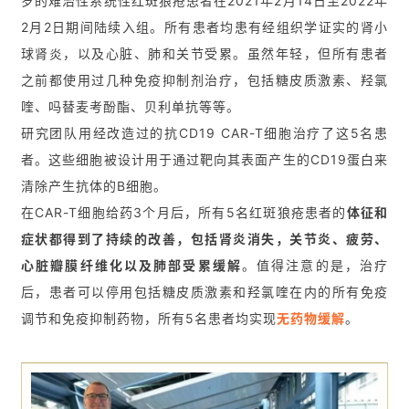
岁的难治性系统性红斑狼疮患者在2021年2月14日至2022年
床
转
2月2日期间陆续入组。所有患者均患有经组织学证实的肾小
化
球肾炎，以及心脏、肺和关节受累。虽然年轻，但所有患者
之前都使用过几种免疫抑制剂治疗，包括糖皮质激素、羟氯
喹、吗替麦考酚酯、贝利单抗等等。
会
研究团队用经改造过的抗CD19 CAR-T细胞治疗了这5名患
展
者。这些细胞被设计用于通过靶向其表面产生的CD19蛋白来
活
动
清除产生抗体的B细胞。
在CAR-T细胞给药3个月后，所有5名红斑狼疮患者的
体征和
症状都得到了持续的改善，包括肾炎消失，关节炎、疲劳、
关
心脏瓣膜纤维化以及肺部受累缓解
。值得注意的是，治疗
于
后，患者可以停用包括糖皮质激素和羟氯喹在内的所有免疫
我
调节和免疫抑制药物，所有5名患者均实现
无药物缓解
。
们