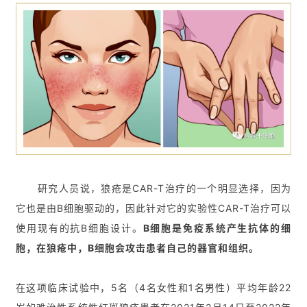
首
页
行
业
资
讯
研究人员说，狼疮是CAR-T治疗的一个明显选择，因为
再
生
它也是由B细胞驱动的，因此针对它的实验性CAR-T治疗可以
医
使用现有的抗B细胞设计。
B细胞是免疫系统产生抗体的细
学
胞，在狼疮中，B细胞会攻击患者自己的器官和组织。
在这项临床试验中，5名（4名女性和1名男性）平均年龄22
临
登录
注册