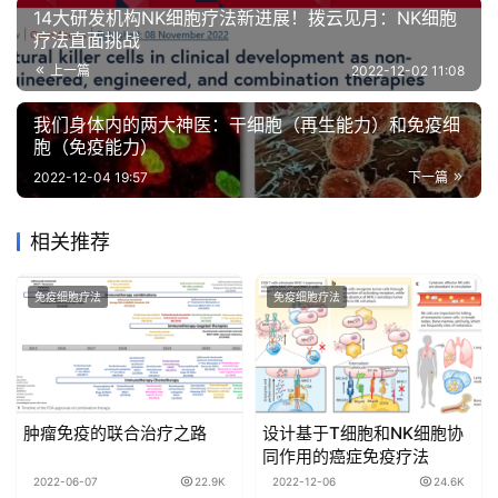
14大研发机构NK细胞疗法新进展！拨云见月：NK细胞
疗法直面挑战
上一篇
2022-12-02 11:08
我们身体内的两大神医：干细胞（再生能力）和免疫细
胞（免疫能力）
2022-12-04 19:57
下一篇
相关推荐
免疫细胞疗法
免疫细胞疗法
肿瘤免疫的联合治疗之路
设计基于T细胞和NK细胞协
同作用的癌症免疫疗法
2022-06-07
22.9K
2022-12-06
24.6K