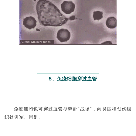
行
业
资
讯
再
生
医
学
5、免疫细胞穿过血管
临
登录
注册
床
免疫细胞也可穿过血管壁奔赴“战场”，向炎症和创伤组
转
织处进军、围剿。
化