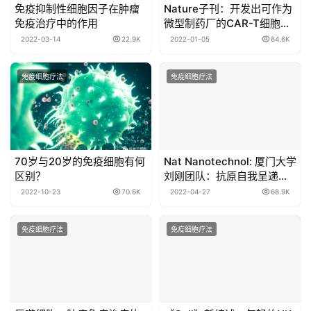
免疫抑制性细胞因子在肿瘤
Nature子刊：开发出可作为
免疫治疗中的作用
微型制药厂的CAR-T细胞，
不受T细胞衰竭的影响
2022-03-14
22.9K
2022-01-05
64.6K
免疫细胞疗法
免疫细胞疗法
70岁与20岁的免疫细胞有何
Nat Nanotechnol: 厦门大学
区别？
刘刚团队：抗原自我呈递和
免疫抑制逆转纳米疫苗——
2022-10-23
70.6K
2022-04-27
68.9K
个性化癌症免疫治疗新策略
免疫细胞疗法
免疫细胞疗法