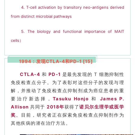
4. T-cell activation by transitory neo-antigens derived
from distinct microbial pathways
5. The biology and functional importance of MAIT
cells
）
1994：发现CTLA-4和PD-1 [15]
CTLA-4
和
PD-1
是最先发现的 T 细胞抑制性
免疫检查点分子。为了
表彰
对这
些分子的发现与理
解，并
推动了
免疫检查点
抑制剂成为癌症患者的重
要治
疗新
选择，
Tasuku Honjo
和
James P.
Allison
共同于
2018年
获得了
诺贝尔生理学或医学
奖
。目前，研究者正在探索免疫检查点抑制剂作为
其他疾病的潜在治疗方法。