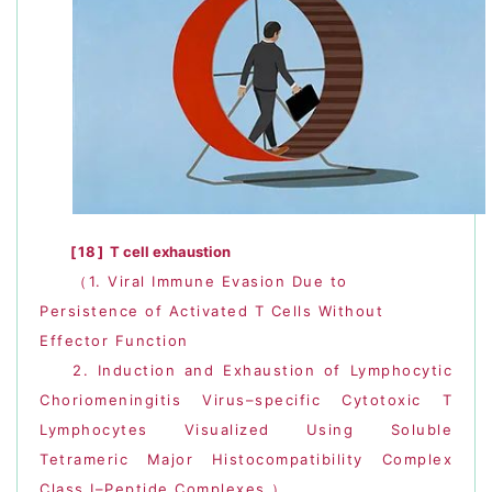
[18]
T cell ex
haustion
（
1. Viral Immune Evasion Due to
Persistence of Activated T Cells Without
Effector Functio
n
2.
Induction and
Exhaustion of Lymphocytic
Choriomeningitis Virus–specific Cytotoxic T
Lymphocytes Visualized Using Soluble
Tetrameric Major Histocompatibility Complex
Class I–Peptide Complexes
）