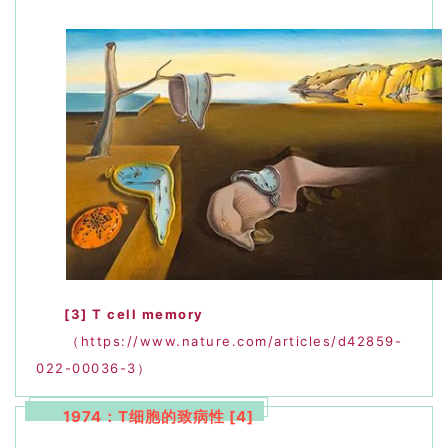
[3] T cell memory
（https://www.nature.com/articles/d42859-
022-00036-3）
1974：T细胞的致病性 [4]