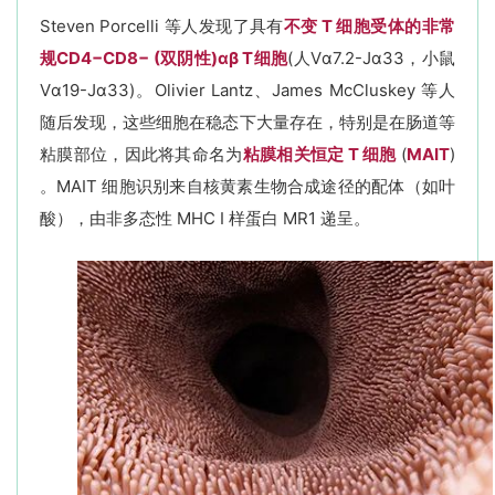
Steven Porcelli 等人发现了具有
不变 T 细胞受体的非常
规
CD4−CD8− (双阴性)
αβ T细胞
(人Vα7.2-Jα33，小鼠
Vα19-Jα33)。Olivier Lantz、James McCluskey 等人
随后发现，这些细胞在稳态下大量存在，特别是在肠道等
粘膜部位，因此将其命名为
粘膜相关恒定 T 细胞
(
MAIT
)
。MAIT 细胞识别来自核黄素生物合成途径的配体（如叶
酸），由非多态性 MHC I 样蛋白 MR1 递呈。