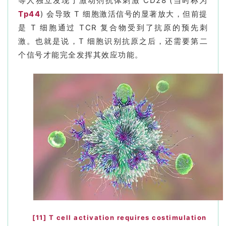
等人独立发现了激动剂抗体刺激 CD28 (当时称为
临
Tp44
) 会导致 T 细胞激活信号的显著放大，但前提
登录
注册
床
是 T 细胞通过 TCR 复合物受到了抗原的预先刺
转
激。也就是说，T 细胞识别抗原之后，还需要第二
化
个信号才能完全发挥其效应功能。
会
展
活
动
关
于
我
们
[11]
T cell activation requires costimulation