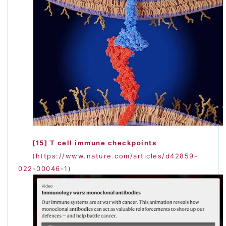
[15]
T cell immune checkpoints
(https://www.nature.com/articles/d42859-
022-00046-1)