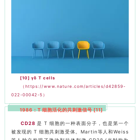
首
页
行
业
资
讯
[10]
γδ T cells
（https://www.nature.com/articles/d42859-
022-00042-5）
再
生
1986：T 细胞活化的共刺激信号 [11]
医
CD28
是 T 细胞的一种表面分子，也是第一个
学
被发现的 T 细胞共刺激受体。Martin等人和Weiss