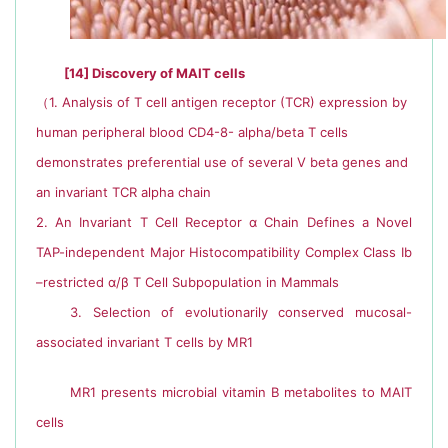
[14]
Discovery of MAIT cells
（
1. Analysis of T cell antigen receptor (TCR) expression by
human peripheral blood CD4-8- alpha/beta T cells
demonstrates preferential use of several V beta genes and
an invariant TCR alpha chai
n
2. An Invariant T Cell Receptor α Chain Defines a Novel
TAP-independent Major Histocompatibility Complex Class Ib
–restricted α/β T Cell Subpopulation in Mammals
3. Selection of evolutionarily conserved mucosal-
associated invariant T cells by MR1
MR1 presents microbial vitamin B metabolites to MAIT
cells