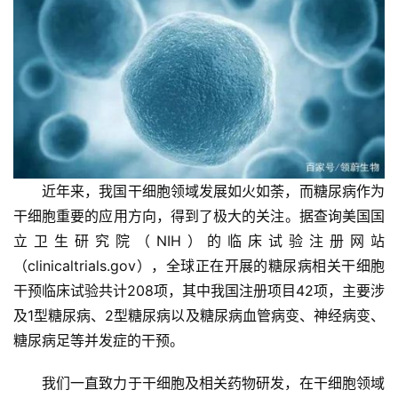
再
生
医
学
临
登录
注册
床
近年来，我国干细胞领域发展如火如荼，而糖尿病作为
转
干细胞重要的应用方向，得到了极大的关注。据查询美国国
化
立卫生研究院（NIH）的临床试验注册网站
（clinicaltrials.gov），全球正在开展的糖尿病相关干细胞
会
干预临床试验共计208项，其中我国注册项目42项，主要涉
展
及1型糖尿病、2型糖尿病以及糖尿病血管病变、神经病变、
活
糖尿病足等并发症的干预。
动
我们一直致力于干细胞及相关药物研发，在干细胞领域