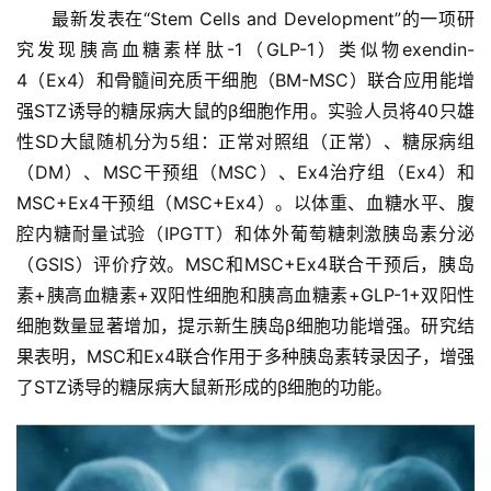
最新发表在“Stem Cells and Development”的一项研
究发现胰高血糖素样肽-1（GLP-1）类似物exendin-
4（Ex4）和骨髓间充质干细胞（BM-MSC）联合应用能增
强STZ诱导的糖尿病大鼠的β细胞作用。实验人员将40只雄
性SD大鼠随机分为5组：正常对照组（正常）、糖尿病组
（DM）、MSC干预组（MSC）、Ex4治疗组（Ex4）和
MSC+Ex4干预组（MSC+Ex4）。以体重、血糖水平、腹
腔内糖耐量试验（IPGTT）和体外葡萄糖刺激胰岛素分泌
首
（GSIS）评价疗效。MSC和MSC+Ex4联合干预后，胰岛
页
素+胰高血糖素+双阳性细胞和胰高血糖素+GLP-1+双阳性
细胞数量显著增加，提示新生胰岛β细胞功能增强。研究结
行
果表明，MSC和Ex4联合作用于多种胰岛素转录因子，增强
业
了STZ诱导的糖尿病大鼠新形成的β细胞的功能。
资
讯