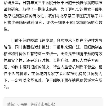
钻研多年，日前与某三甲医院开展干细胞干预糖尿病的临床
关
试验研究，取得了一期临床结果。为了更扎实的探索干细胞
于
治疗II型糖尿病的有效性，我们与北京某三甲医院开展了非
我
药物注册临床试验研究，评估干细胞干预II型糖尿病的有效
们
性。
目前干细胞领域飞速发展，各项技术正处在突破性发展
阶段，同时也面临诸多挑战：干细胞来源广泛，但细胞制备
标准和评价体系有待进一步统一。无论是干细胞干预的有效
性和安全性，还是治疗时机、长期疗效、适应人群等方面问
题，均尚未得到很好的解决，行业内监管机制尚不健全。相
信不久的将来，在领域内专家学者和监管机构的共同努力
下，一定可以攻坚克难，使干细胞干预在糖尿病领域大有所
为。
编辑：小果果，转载请注明出处：