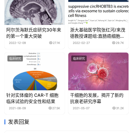
阿尔茨海默氏症研究30年来
浙大基础医学院张红河/来茂
的第一个重大突破
德教授课题组:直肠癌细胞通
过外泌体逃逸环状RNA的抑
2022-12-09
27.1K
2022-02-27
29.7K
癌作用
临床研究
临床研究
针对实体瘤的 CAR-T 细胞
干细胞的发展，揭开了新的
临床试验的安全性和结果
抗衰老研究序幕
2021-08-09
27.5K
2021-05-07
31.2K
发表回复