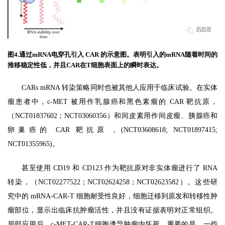
图4.通过mRNA电穿孔引入 CAR 的示意图。表明引入的mRNA随着时间的
推移稳定性低，并且CAR在T细胞表面上的瞬时表达。
首
CARs mRNA 转染策略同时也被其他人应用于临床试验。在实体
页
瘤患者中，c-MET 被用作乳腺癌和黑色素瘤的 CAR 靶抗原，
（NCT01837602；NCT03060356）和间皮素用作间皮瘤、胰腺癌和
卵巢癌的 CAR 靶抗原 , (NCT03608618; NCT01897415;
行
NCT01355965)。
业
资
甚至使用 CD19 和 CD123 作为靶抗原对非实体瘤进行了 RNA
讯
转染，（NCT02277522；NCT02624258；NCT02623582）。这些研
究中的 mRNA-CAR-T 细胞耐受性良好，细胞迁移到原发和转移性肿
再
瘤部位，显示出临床抗肿瘤活性，并且没有证据表明对正常组织。
生
局部应用后，c-MET-CAR-T细胞诱导肿瘤内坏死。重要的是，一些