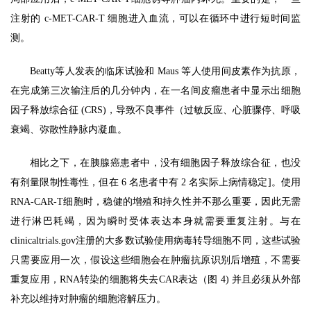
医
注射的 c-MET-CAR-T 细胞进入血流，可以在循环中进行短时间监
学
测。
Beatty等人发表的临床试验和 Maus 等人使用间皮素作为抗原，
临
在完成第三次输注后的几分钟内，在一名间皮瘤患者中显示出细胞
登录
注册
床
因子释放综合征 (CRS)，导致不良事件（过敏反应、心脏骤停、呼吸
转
衰竭、弥散性静脉内凝血。
化
相比之下，在胰腺癌患者中，没有细胞因子释放综合征，也没
有剂量限制性毒性，但在 6 名患者中有 2 名实际上病情稳定]。使用
会
RNA-CAR-T细胞时，稳健的增殖和持久性并不那么重要，因此无需
展
活
进行淋巴耗竭，因为瞬时受体表达本身就需要重复注射。与在
动
clinicaltrials.gov注册的大多数试验使用病毒转导细胞不同，这些试验
只需要应用一次，假设这些细胞会在肿瘤抗原识别后增殖，不需要
重复应用，RNA转染的细胞将失去CAR表达（图 4) 并且必须从外部
关
补充以维持对肿瘤的细胞溶解压力。
于