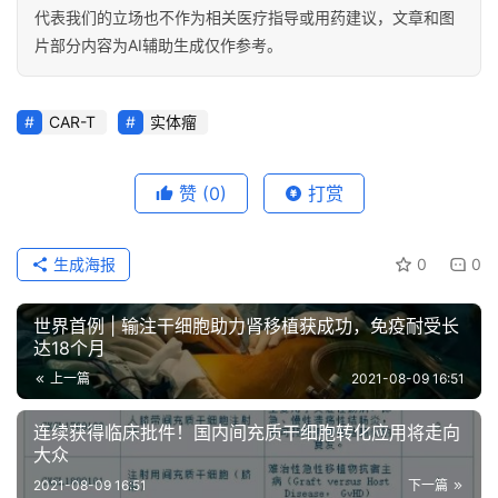
代表我们的立场也不作为相关医疗指导或用药建议，文章和图
片部分内容为AI辅助生成仅作参考。
CAR-T
实体瘤
赞
(0)
打赏
生成海报
0
0
世界首例 | 输注干细胞助力肾移植获成功，免疫耐受长
达18个月
上一篇
2021-08-09 16:51
连续获得临床批件！国内间充质干细胞转化应用将走向
大众
2021-08-09 16:51
下一篇