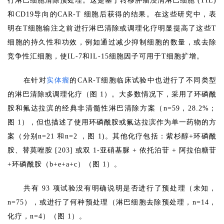
行淋巴细胞清除预处理。这是基于转移肿瘤浸润淋巴细胞 (TIL)
和CD19导向的CAR-T 细胞后获得的结果。在这些研究中，表
明在T细胞输注之前进行淋巴清除或调理化疗明显提高了这些T
细胞的持久性和功效，例如通过减少抑制细胞的数量，或去除
竞争性汇细胞，使IL-7和IL-15细胞因子可用于T细胞扩增。
在针对
实体瘤
的CAR-T细胞临床试验中也进行了不同类型
的淋巴清除或调理化疗（图 1）。大多数情况下，采用了环磷酰
胺和氟达拉滨的经典非清髓性淋巴清除方案（n=59，28.2%；
图 1），但也描述了使用环磷酰胺或氟达拉滨作为单一药物的方
案（
分别
n=21 和n=2 ，图 1)。其他化疗包括：紫杉醇+环磷酰
胺、替莫唑胺 [203] 或双 1-亚硝基脲 + 依托泊苷 + 阿拉伯糖苷
+环磷酰胺（b+e+a+c）（图 1）。
共有 93 项试验没有明确说明是否进行了预处理（未知，
n=75），或进行了何种预处理（淋巴细胞去除预处理，n=14，
化疗，n=4）（图 1）。