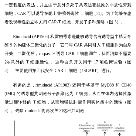
一定程度的表达，并且由于意外杀死了共表达靶抗原的非恶性旁观
细胞，CAR 可以诱导在靶上/肿瘤外毒性-T 细胞 [11]。为了能够在患
者发现毒性后立即关闭 CAR-T 细胞，开发了多种策略（图 3）。
Rimiducid (AP1903) 和雷帕霉素是能够诱导含有诱导型半胱天冬
酶 9 的构建体二聚化的分子，它们与 CAR 共同引入 T 细胞作为自杀
开关。二聚化后，caspase 9 诱导 CAR-T 细胞凋亡，从而消除不需要
的/意外的 T 细胞活性 。这种自杀开关用于 17 项临床试验（图
3），主要使用第四代安全 CAR-T 细胞（4SCART）进行。
有趣的是，rimiducid (AP1903) 还用于将基于 MyD88 和 CD40
(iMC) 的诱导型共刺激分子多聚化为 T 细胞，从而在体内选择性激
活过继转移的 T 细胞，从而增强抗肿瘤作用实体瘤中的活性（图
3）。去除 rimiducid将再次关闭这种共刺激。