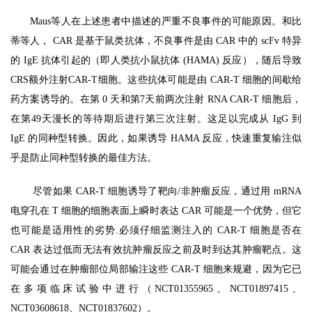
我
Maus等人在上述患者中描述的严重不良事件的可能原因。和比
们
蒂等人， CAR 是基于鼠类抗体，不良事件是由 CAR 中的 scFv 特异
的 IgE 抗体引起的（即人类抗小鼠抗体 (HAMA) 反应），随后导致
CRS额外注射CAR-T细胞。这些抗体可能是由 CAR-T 细胞的间歇给
药方案诱导的。在第 0 天和第7天前两次注射 RNA CAR-T 细胞后，
在第49天漫长的等待期后进行第三次注射。这足以完成从 IgG 到
IgE 的同种型转换。因此，如果诱导 HAMA 反应，快速重复输注似
乎是防止同种型转换的最佳方法。
尽管如果 CAR-T 细胞诱导了靶向/非肿瘤反应，通过用 mRNA
电穿孔在 T 细胞的细胞表面上瞬时表达 CAR 可能是一个优势，但它
也可能是适用性的劣势.必须仔细监测注入的 CAR-T 细胞是否在
CAR 表达过低而无法有效抗肿瘤反应之前及时到达其肿瘤靶点。这
可能会通过在肿瘤部位局部输注这些 CAR-T 细胞来规避，因为它已
在多项临床试验中进行（NCT01355965、NCT01897415、
NCT03608618、NCT01837602）。